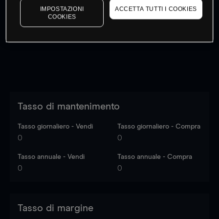
IMPOSTAZIONI
ACCETTA TUTTI I COOKIES
I prezzi sono solo indicativi.
Accedi
per vedere gli ultimi
COOKIES
dati di mercato
Log in
to see latest market data
Tasso di mantenimento
Tasso giornaliero - Vendi
Tasso giornaliero - Compra
0
0
Tasso annuale - Vendi
Tasso annuale - Compra
0
0
Tasso di margine