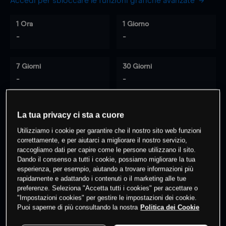
Accedi per sbloccare le funzioni grafiche avanzate
1 Ora
1 Giorno
-
-
7 Giorni
30 Giorni
-
-
La tua privacy ci sta a cuore
0
% dei clienti hanno posizioni
su
Utilizziamo i cookie per garantire che il nostro sito web funzioni
questo prodotto
correttamente, e per aiutarci a migliorare il nostro servizio,
raccogliamo dati per capire come le persone utilizzano il sito.
Dando il consenso a tutti i cookie, possiamo migliorare la tua
esperienza, per esempio, aiutando a trovare informazioni più
Fai trading
rapidamente e adattando i contenuti o il marketing alle tue
preferenze. Seleziona "Accetta tutti i cookies" per accettare o
"Impostazioni cookies" per gestire le impostazioni dei cookie.
Puoi saperne di più consultando la nostra
Politica dei Cookie