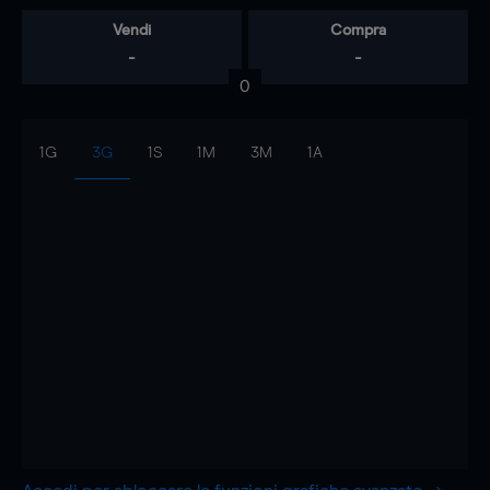
Vendi
Compra
-
-
0
1G
3G
1S
1M
3M
1A