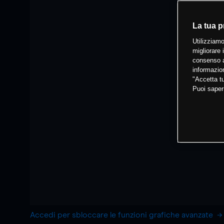
La tua p
Utilizziamo
migliorare 
consenso a
informazion
"Accetta tu
Puoi saper
Accedi per sbloccare le funzioni grafiche avanzate