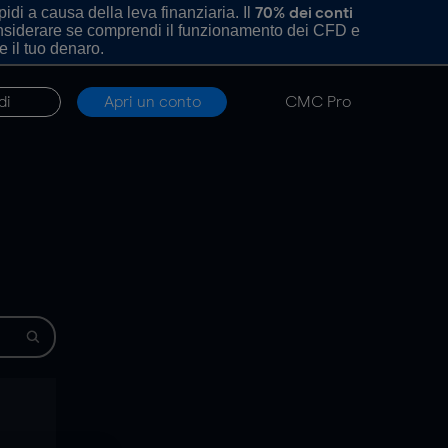
di a causa della leva finanziaria. Il
70% dei conti
onsiderare se comprendi il funzionamento dei CFD e
e il tuo denaro.
di
Apri un conto
CMC Pro