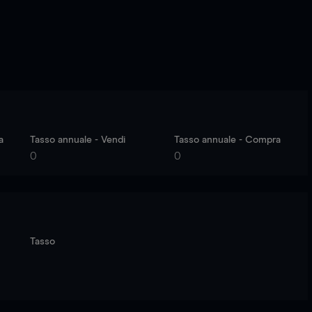
a
Tasso annuale - Vendi
Tasso annuale - Compra
0
0
Tasso