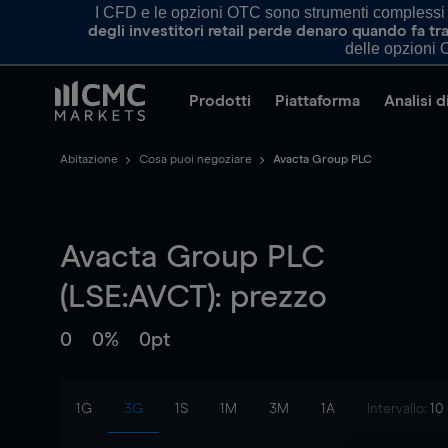
I CFD e le opzioni OTC sono strumenti complessi e 
degli investitori retail perde denaro quando fa 
delle opzioni O
Prodotti
Piattaforma
Analisi 
Abitazione
Cosa puoi negoziare
Avacta Group PLC
Avacta Group PLC
(LSE:AVCT): prezzo
0
0%
0pt
1G
3G
1S
1M
3M
1A
Intervallo:
10