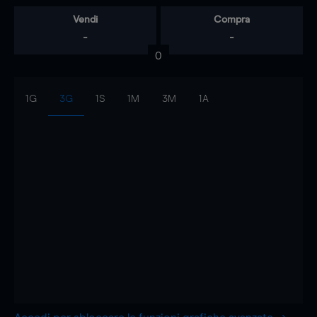
Vendi
Compra
-
-
0
1G
3G
1S
1M
3M
1A