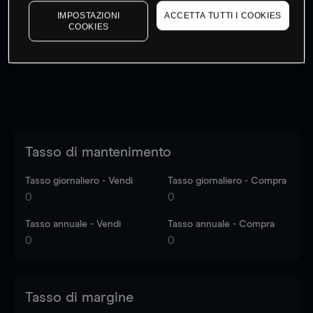
I prezzi sono solo indicativi.
Accedi
per vedere gli ultimi
IMPOSTAZIONI
ACCETTA TUTTI I COOKIES
COOKIES
dati di mercato
Log in
to see latest market data
Tasso di mantenimento
Tasso giornaliero - Vendi
Tasso giornaliero - Compra
0
0
Tasso annuale - Vendi
Tasso annuale - Compra
0
0
Tasso di margine