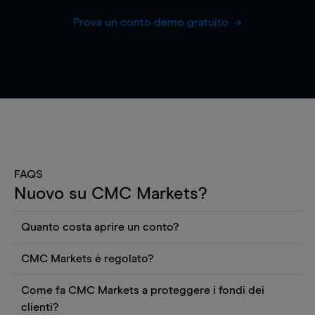
Prova un conto demo gratuito
FAQS
Nuovo su CMC Markets?
Quanto costa aprire un conto?
Non ci sono costi per aprire un conto CFD reale.
CMC Markets è regolato?
Puoi anche visualizzare gratuitamente i prezzi e
CMC Markets Germany GmbH è un broker
utilizzare strumenti come grafici, notizie Reuters
Come fa CMC Markets a proteggere i fondi dei
regolamentato dall'Autorità federale tedesca di
o rapporti quantitativi sui titoli azionari di
clienti?