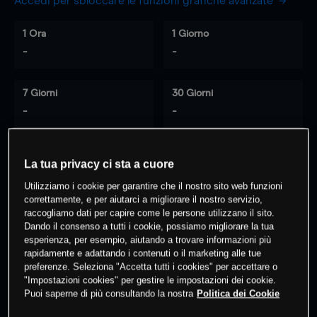
Accedi per sbloccare le funzioni grafiche avanzate
1 Ora
1 Giorno
-
-
7 Giorni
30 Giorni
-
-
La tua privacy ci sta a cuore
0
% dei clienti hanno posizioni
su
Utilizziamo i cookie per garantire che il nostro sito web funzioni
questo prodotto
correttamente, e per aiutarci a migliorare il nostro servizio,
raccogliamo dati per capire come le persone utilizzano il sito.
Dando il consenso a tutti i cookie, possiamo migliorare la tua
Fai trading
esperienza, per esempio, aiutando a trovare informazioni più
rapidamente e adattando i contenuti o il marketing alle tue
preferenze. Seleziona "Accetta tutti i cookies" per accettare o
"Impostazioni cookies" per gestire le impostazioni dei cookie.
Puoi saperne di più consultando la nostra
Politica dei Cookie