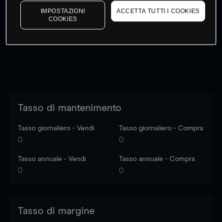
I prezzi sono solo indicativi.
Accedi
per vedere gli ultimi
IMPOSTAZIONI
ACCETTA TUTTI I COOKIES
COOKIES
dati di mercato
Log in
to see latest market data
Tasso di mantenimento
Tasso giornaliero - Vendi
Tasso giornaliero - Compra
0
0
Tasso annuale - Vendi
Tasso annuale - Compra
0
0
Tasso di margine