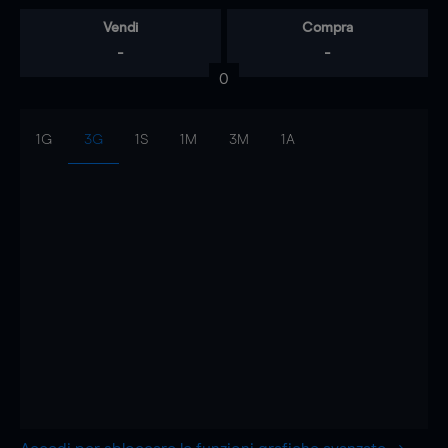
Vendi
Compra
-
-
0
1G
3G
1S
1M
3M
1A