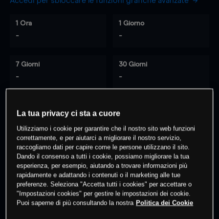
Accedi per sbloccare le funzioni grafiche avanzate
1 Ora
1 Giorno
-
-
7 Giorni
30 Giorni
-
-
La tua privacy ci sta a cuore
0
% dei clienti hanno posizioni
su
Utilizziamo i cookie per garantire che il nostro sito web funzioni
questo prodotto
correttamente, e per aiutarci a migliorare il nostro servizio,
raccogliamo dati per capire come le persone utilizzano il sito.
Dando il consenso a tutti i cookie, possiamo migliorare la tua
Fai trading
esperienza, per esempio, aiutando a trovare informazioni più
rapidamente e adattando i contenuti o il marketing alle tue
preferenze. Seleziona "Accetta tutti i cookies" per accettare o
"Impostazioni cookies" per gestire le impostazioni dei cookie.
Puoi saperne di più consultando la nostra
Politica dei Cookie