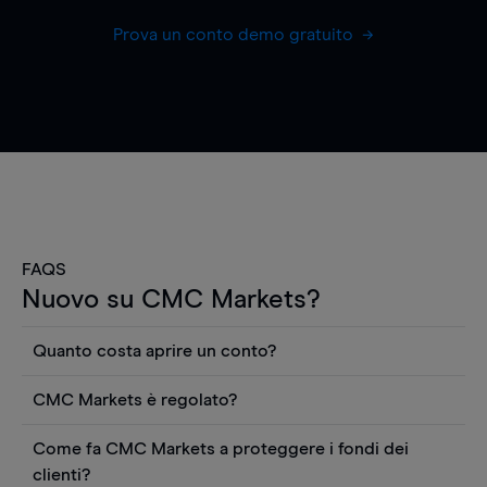
Prova un conto demo gratuito
FAQS
Nuovo su CMC Markets?
Quanto costa aprire un conto?
Non ci sono costi per aprire un conto CFD reale.
CMC Markets è regolato?
Puoi anche visualizzare gratuitamente i prezzi e
CMC Markets Germany GmbH è un broker
utilizzare strumenti come grafici, notizie Reuters
Come fa CMC Markets a proteggere i fondi dei
regolamentato dall'Autorità federale tedesca di
o rapporti quantitativi sui titoli azionari di
clienti?