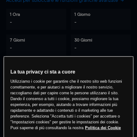
Accedi per sbloccare le funzioni grafiche avanzate
1 Ora
1 Giorno
-
-
7 Giorni
30 Giorni
-
-
La tua privacy ci sta a cuore
0
% dei clienti hanno posizioni
su
Utilizziamo i cookie per garantire che il nostro sito web funzioni
questo prodotto
correttamente, e per aiutarci a migliorare il nostro servizio,
raccogliamo dati per capire come le persone utilizzano il sito.
Dando il consenso a tutti i cookie, possiamo migliorare la tua
Fai trading
esperienza, per esempio, aiutando a trovare informazioni più
rapidamente e adattando i contenuti o il marketing alle tue
preferenze. Seleziona "Accetta tutti i cookies" per accettare o
"Impostazioni cookies" per gestire le impostazioni dei cookie.
Puoi saperne di più consultando la nostra
Politica dei Cookie