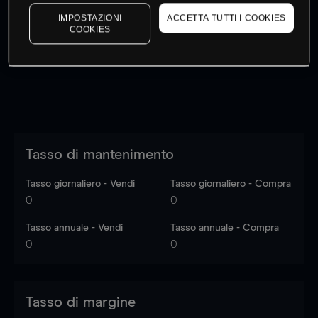
I prezzi sono solo indicativi.
Accedi
per vedere gli ultimi
IMPOSTAZIONI
ACCETTA TUTTI I COOKIES
dati di mercato
Log in
to see latest market data
COOKIES
Tasso di mantenimento
Tasso giornaliero - Vendi
Tasso giornaliero - Compra
0
0
Tasso annuale - Vendi
Tasso annuale - Compra
0
0
Tasso di margine