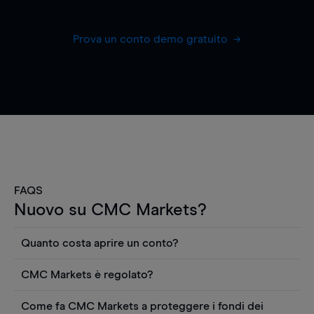
Prova un conto demo gratuito
FAQS
Nuovo su CMC Markets?
Quanto costa aprire un conto?
Non ci sono costi per aprire un conto CFD reale.
CMC Markets è regolato?
Puoi anche visualizzare gratuitamente i prezzi e
CMC Markets Germany GmbH è un broker
utilizzare strumenti come grafici, notizie Reuters
Come fa CMC Markets a proteggere i fondi dei