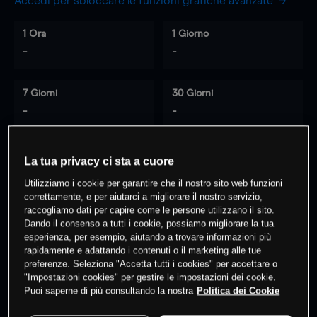
Accedi per sbloccare le funzioni grafiche avanzate
1 Ora
1 Giorno
-
-
7 Giorni
30 Giorni
-
-
La tua privacy ci sta a cuore
0
% dei clienti hanno posizioni
su
Utilizziamo i cookie per garantire che il nostro sito web funzioni
questo prodotto
correttamente, e per aiutarci a migliorare il nostro servizio,
raccogliamo dati per capire come le persone utilizzano il sito.
Dando il consenso a tutti i cookie, possiamo migliorare la tua
esperienza, per esempio, aiutando a trovare informazioni più
Fai trading
rapidamente e adattando i contenuti o il marketing alle tue
preferenze. Seleziona "Accetta tutti i cookies" per accettare o
"Impostazioni cookies" per gestire le impostazioni dei cookie.
Puoi saperne di più consultando la nostra
Politica dei Cookie