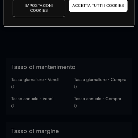
IMPOSTAZIONI
ACCETTA TUTTI I COOKIES
I prezzi sono solo indicativi.
Accedi
per vedere gli ultimi
COOKIES
dati di mercato
Log in
to see latest market data
Tasso di mantenimento
Tasso giornaliero - Vendi
Tasso giornaliero - Compra
0
0
Tasso annuale - Vendi
Tasso annuale - Compra
0
0
Tasso di margine