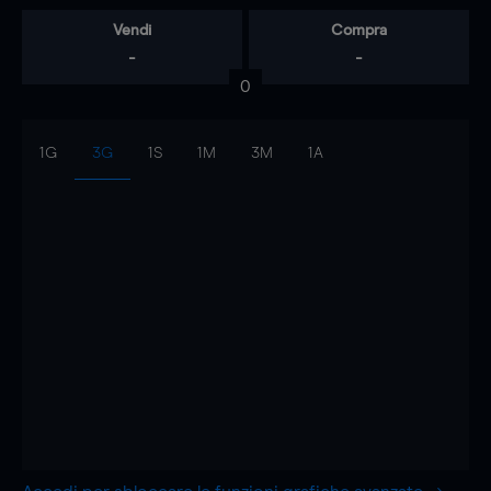
Vendi
Compra
-
-
0
1G
3G
1S
1M
3M
1A