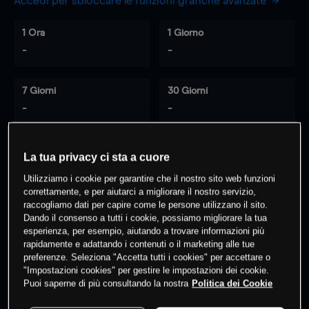
Accedi per sbloccare le funzioni grafiche avanzate
1 Ora
1 Giorno
-
-
7 Giorni
30 Giorni
-
-
La tua privacy ci sta a cuore
0
% dei clienti hanno posizioni
su
Utilizziamo i cookie per garantire che il nostro sito web funzioni
questo prodotto
correttamente, e per aiutarci a migliorare il nostro servizio,
raccogliamo dati per capire come le persone utilizzano il sito.
Dando il consenso a tutti i cookie, possiamo migliorare la tua
esperienza, per esempio, aiutando a trovare informazioni più
Fai trading
rapidamente e adattando i contenuti o il marketing alle tue
preferenze. Seleziona "Accetta tutti i cookies" per accettare o
"Impostazioni cookies" per gestire le impostazioni dei cookie.
Puoi saperne di più consultando la nostra
Politica dei Cookie