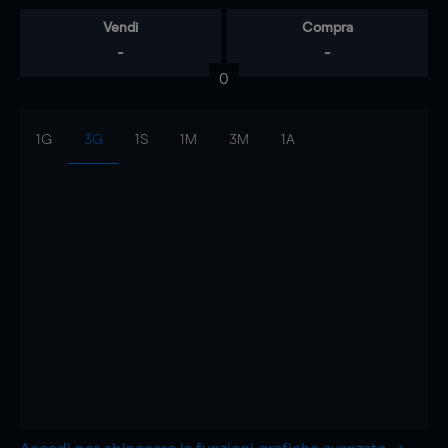
Vendi
Compra
-
-
0
1G
3G
1S
1M
3M
1A