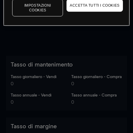
IMPOSTAZIONI
ACCETTA TUTTI I COOKIES
I prezzi sono solo indicativi.
Accedi
per vedere gli ultimi
COOKIES
dati di mercato
Log in
to see latest market data
Tasso di mantenimento
Tasso giornaliero - Vendi
Tasso giornaliero - Compra
0
0
Tasso annuale - Vendi
Tasso annuale - Compra
0
0
Tasso di margine