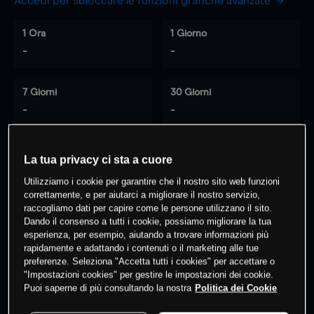
Accedi per sbloccare le funzioni grafiche avanzate
1 Ora
1 Giorno
-
-
7 Giorni
30 Giorni
-
-
La tua privacy ci sta a cuore
0
% dei clienti hanno posizioni
su
Utilizziamo i cookie per garantire che il nostro sito web funzioni
questo prodotto
correttamente, e per aiutarci a migliorare il nostro servizio,
raccogliamo dati per capire come le persone utilizzano il sito.
Dando il consenso a tutti i cookie, possiamo migliorare la tua
esperienza, per esempio, aiutando a trovare informazioni più
Fai trading
rapidamente e adattando i contenuti o il marketing alle tue
preferenze. Seleziona "Accetta tutti i cookies" per accettare o
"Impostazioni cookies" per gestire le impostazioni dei cookie.
Puoi saperne di più consultando la nostra
Politica dei Cookie