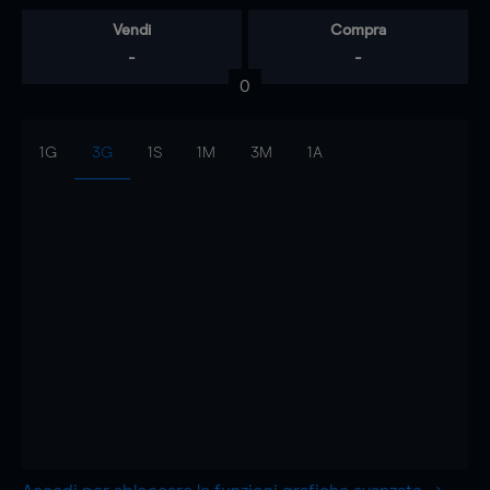
Vendi
Compra
-
-
0
1G
3G
1S
1M
3M
1A