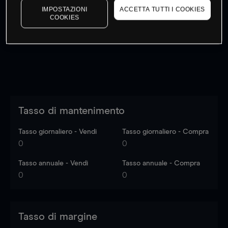
IMPOSTAZIONI
ACCETTA TUTTI I COOKIES
I prezzi sono solo indicativi.
Accedi
per vedere gli ultimi
COOKIES
dati di mercato
Log in
to see latest market data
Tasso di mantenimento
Tasso giornaliero - Vendi
Tasso giornaliero - Compra
0
0
Tasso annuale - Vendi
Tasso annuale - Compra
0
0
Tasso di margine