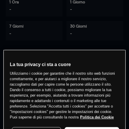
1 Ora
1 Giorno
-
-
7 Giorni
30 Giorni
-
-
0
% dei clienti hanno posizioni
su
La tua privacy ci sta a cuore
questo prodotto
Utilizziamo i cookie per garantire che il nostro sito web funzioni
correttamente, e per aiutarci a migliorare il nostro servizio,
raccogliamo dati per capire come le persone utilizzano il sito.
Fai trading
Dando il consenso a tutti i cookie, possiamo migliorare la tua
esperienza, per esempio, aiutando a trovare informazioni più
rapidamente e adattando i contenuti o il marketing alle tue
preferenze. Seleziona "Accetta tutti i cookies" per accettare o
"Impostazioni cookies" per gestire le impostazioni dei cookie.
Puoi saperne di più consultando la nostra
Politica dei Cookie
I prezzi sono solo indicativi.
Accedi
per vedere gli ultimi