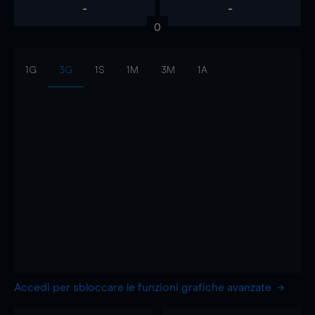
-
-
0
1G
3G
1S
1M
3M
1A
Accedi per sbloccare le funzioni grafiche avanzate