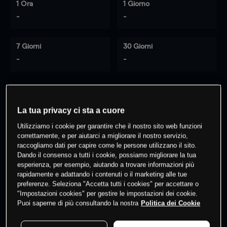
1 Ora
1 Giorno
-
-
7 Giorni
30 Giorni
-
-
0
% dei clienti hanno posizioni
su
La tua privacy ci sta a cuore
questo prodotto
Utilizziamo i cookie per garantire che il nostro sito web funzioni
correttamente, e per aiutarci a migliorare il nostro servizio,
raccogliamo dati per capire come le persone utilizzano il sito.
Fai trading
Dando il consenso a tutti i cookie, possiamo migliorare la tua
esperienza, per esempio, aiutando a trovare informazioni più
rapidamente e adattando i contenuti o il marketing alle tue
preferenze. Seleziona "Accetta tutti i cookies" per accettare o
"Impostazioni cookies" per gestire le impostazioni dei cookie.
Puoi saperne di più consultando la nostra
Politica dei Cookie
I prezzi sono solo indicativi.
Accedi
per vedere gli ultimi