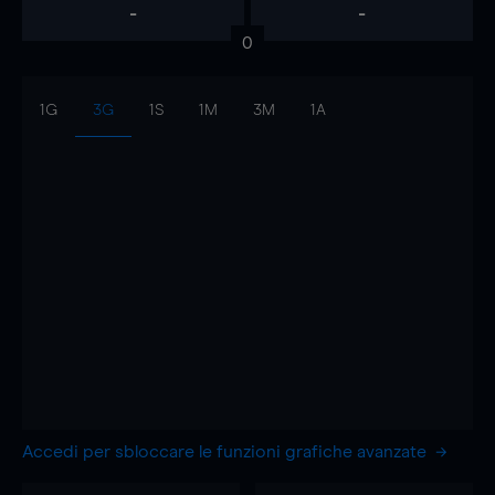
-
-
0
1G
3G
1S
1M
3M
1A
Accedi per sbloccare le funzioni grafiche avanzate