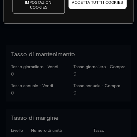
dati di mercato
Log in
to see latest market data
IMPOSTAZIONI
ACCETTA TUTTI I COOKIES
COOKIES
Tasso di mantenimento
Tasso giornaliero - Vendi
Tasso giornaliero - Compra
0
0
Tasso annuale - Vendi
Tasso annuale - Compra
0
0
Tasso di margine
Livello
Numero di unità
Tasso