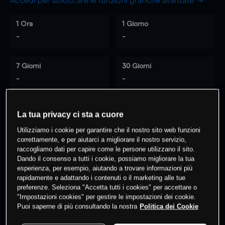
Accedi per sbloccare le funzioni grafiche avanzate
1 Ora
1 Giorno
-
-
7 Giorni
30 Giorni
-
-
La tua privacy ci sta a cuore
0
% dei clienti hanno posizioni
su
Utilizziamo i cookie per garantire che il nostro sito web funzioni
questo prodotto
correttamente, e per aiutarci a migliorare il nostro servizio,
raccogliamo dati per capire come le persone utilizzano il sito.
Dando il consenso a tutti i cookie, possiamo migliorare la tua
esperienza, per esempio, aiutando a trovare informazioni più
Fai trading
rapidamente e adattando i contenuti o il marketing alle tue
preferenze. Seleziona "Accetta tutti i cookies" per accettare o
"Impostazioni cookies" per gestire le impostazioni dei cookie.
Puoi saperne di più consultando la nostra
Politica dei Cookie