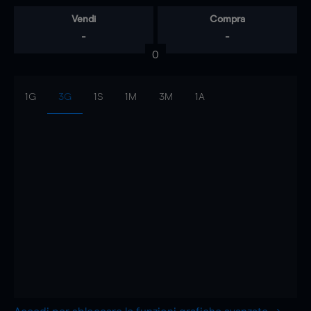
Vendi
Compra
-
-
0
1G
3G
1S
1M
3M
1A