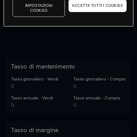
IMPOSTAZIONI
ACCETTA TUTTI I COOKIES
I prezzi sono solo indicativi.
Accedi
per vedere gli ultimi
COOKIES
dati di mercato
Log in
to see latest market data
Tasso di mantenimento
Tasso giornaliero - Vendi
Tasso giornaliero - Compra
0
0
Tasso annuale - Vendi
Tasso annuale - Compra
0
0
Tasso di margine