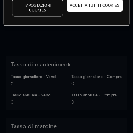
IMPOSTAZIONI
ACCETTA TUTTI I COOKIES
I prezzi sono solo indicativi.
Accedi
per vedere gli ultimi
COOKIES
dati di mercato
Log in
to see latest market data
Tasso di mantenimento
Tasso giornaliero - Vendi
Tasso giornaliero - Compra
0
0
Tasso annuale - Vendi
Tasso annuale - Compra
0
0
Tasso di margine