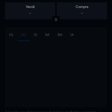
Vendi
Compra
-
-
0
1G
3G
1S
1M
3M
1A