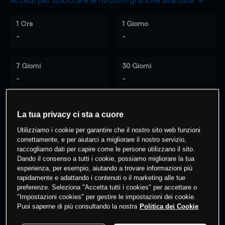
Accedi per sbloccare le funzioni grafiche avanzate
1 Ora
1 Giorno
-
-
7 Giorni
30 Giorni
-
-
La tua privacy ci sta a cuore
0
% dei clienti hanno posizioni
su
Utilizziamo i cookie per garantire che il nostro sito web funzioni
questo prodotto
correttamente, e per aiutarci a migliorare il nostro servizio,
raccogliamo dati per capire come le persone utilizzano il sito.
Dando il consenso a tutti i cookie, possiamo migliorare la tua
esperienza, per esempio, aiutando a trovare informazioni più
Fai trading
rapidamente e adattando i contenuti o il marketing alle tue
preferenze. Seleziona "Accetta tutti i cookies" per accettare o
"Impostazioni cookies" per gestire le impostazioni dei cookie.
Puoi saperne di più consultando la nostra
Politica dei Cookie