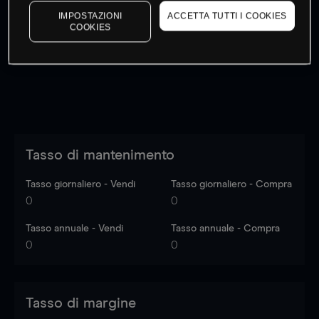
I prezzi sono solo indicativi.
Accedi
per vedere gli ultimi
IMPOSTAZIONI
ACCETTA TUTTI I COOKIES
COOKIES
dati di mercato
Log in
to see latest market data
Tasso di mantenimento
Tasso giornaliero - Vendi
Tasso giornaliero - Compra
0
0
Tasso annuale - Vendi
Tasso annuale - Compra
0
0
Tasso di margine