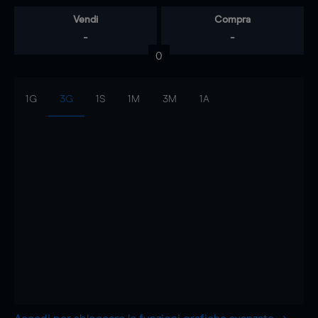
Vendi
Compra
-
-
0
1G
3G
1S
1M
3M
1A