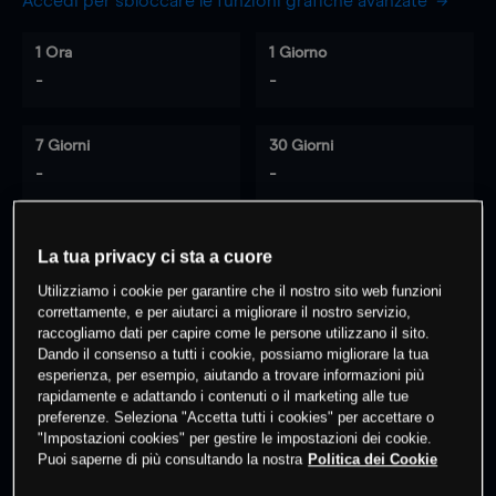
Accedi per sbloccare le funzioni grafiche avanzate
1 Ora
1 Giorno
-
-
7 Giorni
30 Giorni
-
-
La tua privacy ci sta a cuore
0
% dei clienti hanno posizioni
su
Utilizziamo i cookie per garantire che il nostro sito web funzioni
questo prodotto
correttamente, e per aiutarci a migliorare il nostro servizio,
raccogliamo dati per capire come le persone utilizzano il sito.
Dando il consenso a tutti i cookie, possiamo migliorare la tua
Fai trading
esperienza, per esempio, aiutando a trovare informazioni più
rapidamente e adattando i contenuti o il marketing alle tue
preferenze. Seleziona "Accetta tutti i cookies" per accettare o
"Impostazioni cookies" per gestire le impostazioni dei cookie.
Puoi saperne di più consultando la nostra
Politica dei Cookie