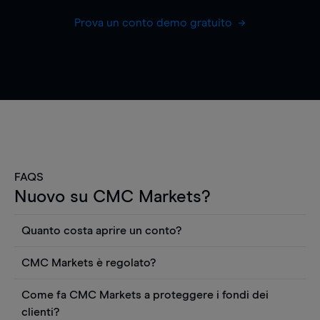
Prova un conto demo gratuito
FAQS
Nuovo su CMC Markets?
Quanto costa aprire un conto?
Non ci sono costi per aprire un conto CFD reale.
CMC Markets è regolato?
Puoi anche visualizzare gratuitamente i prezzi e
CMC Markets Germany GmbH è un broker
utilizzare strumenti come grafici, notizie Reuters
Come fa CMC Markets a proteggere i fondi dei
regolamentato dall'Autorità federale tedesca di
o rapporti quantitativi sui titoli azionari di
clienti?