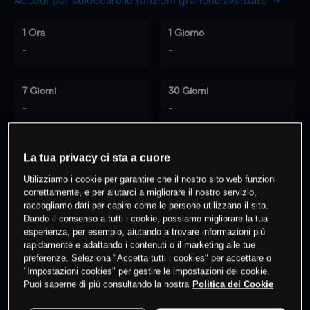
Accedi per sbloccare le funzioni grafiche avanzate
1 Ora
1 Giorno
-
-
7 Giorni
30 Giorni
-
-
La tua privacy ci sta a cuore
0
% dei clienti hanno posizioni
su
Utilizziamo i cookie per garantire che il nostro sito web funzioni
questo prodotto
correttamente, e per aiutarci a migliorare il nostro servizio,
raccogliamo dati per capire come le persone utilizzano il sito.
Dando il consenso a tutti i cookie, possiamo migliorare la tua
esperienza, per esempio, aiutando a trovare informazioni più
Fai trading
rapidamente e adattando i contenuti o il marketing alle tue
preferenze. Seleziona "Accetta tutti i cookies" per accettare o
"Impostazioni cookies" per gestire le impostazioni dei cookie.
Puoi saperne di più consultando la nostra
Politica dei Cookie