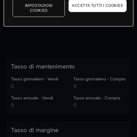
IMPOSTAZIONI
ACCETTA TUTTI I COOKIES
I prezzi sono solo indicativi.
Accedi
per vedere gli ultimi
COOKIES
dati di mercato
Log in
to see latest market data
Tasso di mantenimento
Tasso giornaliero - Vendi
Tasso giornaliero - Compra
0
0
Tasso annuale - Vendi
Tasso annuale - Compra
0
0
Tasso di margine