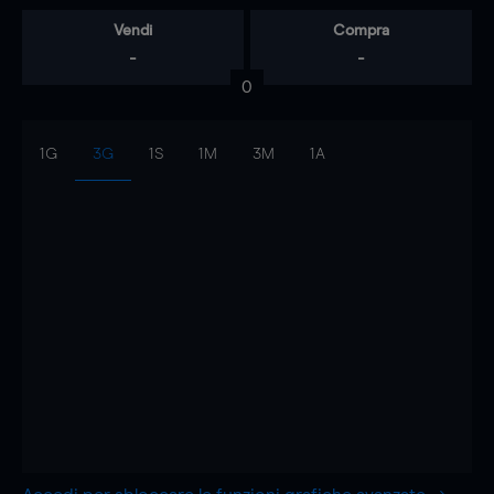
Vendi
Compra
-
-
0
1G
3G
1S
1M
3M
1A