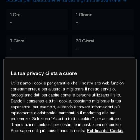
Accedi per sbloccare le funzioni grafiche avanzate
1 Ora
1 Giorno
-
-
7 Giorni
30 Giorni
-
-
La tua privacy ci sta a cuore
0
% dei clienti hanno posizioni
su
Utilizziamo i cookie per garantire che il nostro sito web funzioni
questo prodotto
correttamente, e per aiutarci a migliorare il nostro servizio,
raccogliamo dati per capire come le persone utilizzano il sito.
Dando il consenso a tutti i cookie, possiamo migliorare la tua
Fai trading
esperienza, per esempio, aiutando a trovare informazioni più
rapidamente e adattando i contenuti o il marketing alle tue
preferenze. Seleziona "Accetta tutti i cookies" per accettare o
"Impostazioni cookies" per gestire le impostazioni dei cookie.
Puoi saperne di più consultando la nostra
Politica dei Cookie