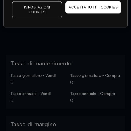
I prezzi sono solo indicativi.
Accedi
per vedere gli ultimi
IMPOSTAZIONI
ACCETTA TUTTI I COOKIES
dati di mercato
Log in
to see latest market data
COOKIES
Tasso di mantenimento
Tasso giornaliero - Vendi
Tasso giornaliero - Compra
0
0
Tasso annuale - Vendi
Tasso annuale - Compra
0
0
Tasso di margine