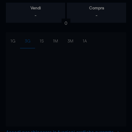
Vendi
Compra
-
-
0
1G
3G
1S
1M
3M
1A