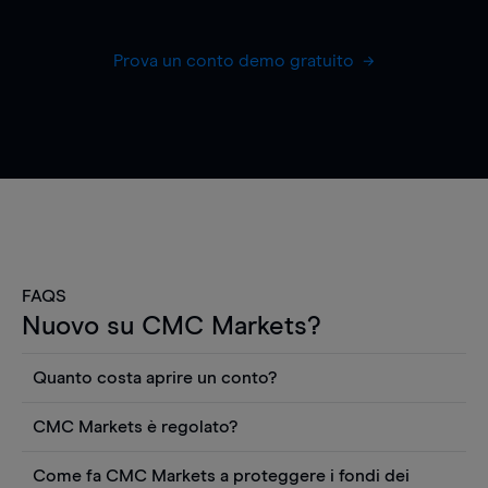
Prova un conto demo gratuito
FAQS
Nuovo su CMC Markets?
Quanto costa aprire un conto?
Non ci sono costi per aprire un conto CFD reale.
CMC Markets è regolato?
Puoi anche visualizzare gratuitamente i prezzi e
CMC Markets Germany GmbH è un broker
utilizzare strumenti come grafici, notizie Reuters
Come fa CMC Markets a proteggere i fondi dei