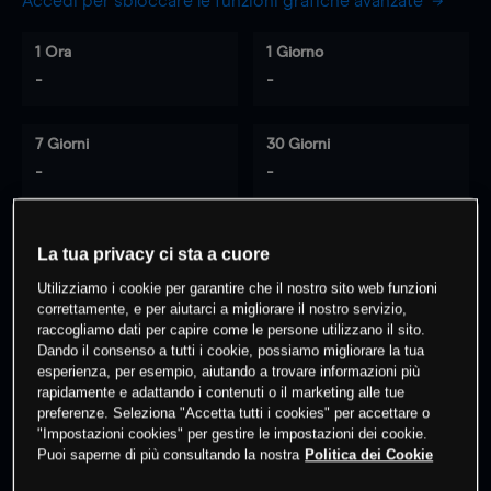
Accedi per sbloccare le funzioni grafiche avanzate
1 Ora
1 Giorno
-
-
7 Giorni
30 Giorni
-
-
La tua privacy ci sta a cuore
0
% dei clienti hanno posizioni
su
Utilizziamo i cookie per garantire che il nostro sito web funzioni
questo prodotto
correttamente, e per aiutarci a migliorare il nostro servizio,
raccogliamo dati per capire come le persone utilizzano il sito.
Dando il consenso a tutti i cookie, possiamo migliorare la tua
Fai trading
esperienza, per esempio, aiutando a trovare informazioni più
rapidamente e adattando i contenuti o il marketing alle tue
preferenze. Seleziona "Accetta tutti i cookies" per accettare o
"Impostazioni cookies" per gestire le impostazioni dei cookie.
Puoi saperne di più consultando la nostra
Politica dei Cookie