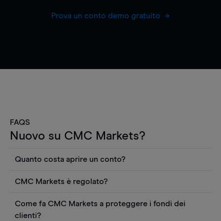
Prova un conto demo gratuito
FAQS
Nuovo su CMC Markets?
Quanto costa aprire un conto?
Non ci sono costi per aprire un conto CFD reale.
CMC Markets è regolato?
Puoi anche visualizzare gratuitamente i prezzi e
CMC Markets Germany GmbH è un broker
utilizzare strumenti come grafici, notizie Reuters
Come fa CMC Markets a proteggere i fondi dei
regolamentato dall'Autorità federale tedesca di
o rapporti quantitativi sui titoli azionari di
clienti?