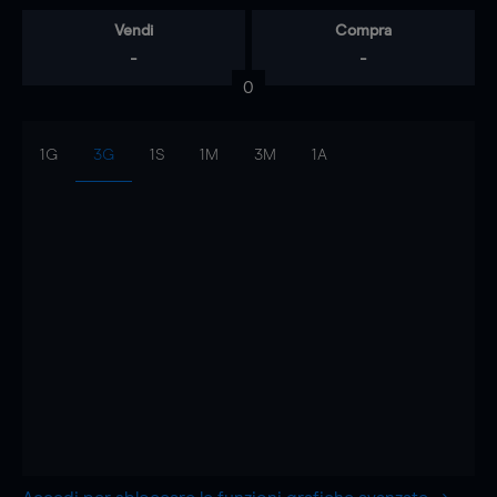
Vendi
Compra
-
-
0
1G
3G
1S
1M
3M
1A