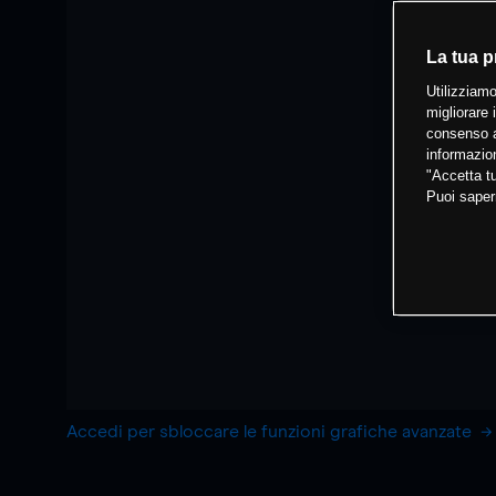
La tua p
Utilizziamo
migliorare 
consenso a
informazion
"Accetta tu
Puoi saper
Accedi per sbloccare le funzioni grafiche avanzate