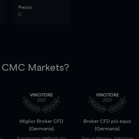
Prezzo
0
 CMC Markets?
VINCITORE
VINCITORE
2021
2021
a
Miglior Broker CFD
Broker CFD più equo
(Germania)
(Germania)
e
Sondaggio dell'Istituto
Focus Money, Edizione