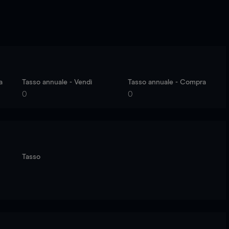
a
Tasso annuale - Vendi
Tasso annuale - Compra
0
0
Tasso