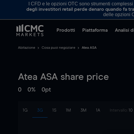
I CFD e le opzioni OTC sono strumenti complessi e 
degli investitori retail perde denaro quando fa 
delle opzioni O
Prodotti
Piattaforma
Analisi 
Abitazione
Cosa puoi negoziare
Atea ASA
Atea ASA
share price
0
0%
0pt
1G
3G
1S
1M
3M
1A
Intervallo:
10