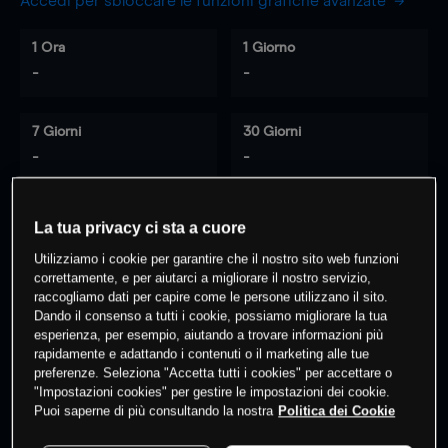
Accedi per sbloccare le funzioni grafiche avanzate
1 Ora
1 Giorno
-
-
7 Giorni
30 Giorni
-
-
La tua privacy ci sta a cuore
0
% dei clienti hanno posizioni
su
Utilizziamo i cookie per garantire che il nostro sito web funzioni
questo prodotto
correttamente, e per aiutarci a migliorare il nostro servizio,
raccogliamo dati per capire come le persone utilizzano il sito.
Dando il consenso a tutti i cookie, possiamo migliorare la tua
esperienza, per esempio, aiutando a trovare informazioni più
Fai trading
rapidamente e adattando i contenuti o il marketing alle tue
preferenze. Seleziona "Accetta tutti i cookies" per accettare o
"Impostazioni cookies" per gestire le impostazioni dei cookie.
Puoi saperne di più consultando la nostra
Politica dei Cookie