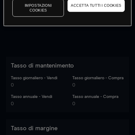
IMPOSTAZIONI
ACCETTA TUTTI I COOKIES
I prezzi sono solo indicativi.
Accedi
per vedere gli ultimi
COOKIES
dati di mercato
Log in
to see latest market data
Tasso di mantenimento
Tasso giornaliero - Vendi
Tasso giornaliero - Compra
0
0
Tasso annuale - Vendi
Tasso annuale - Compra
0
0
Tasso di margine