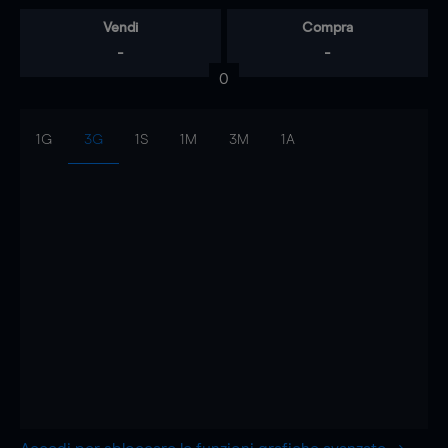
Vendi
Compra
-
-
0
1G
3G
1S
1M
3M
1A