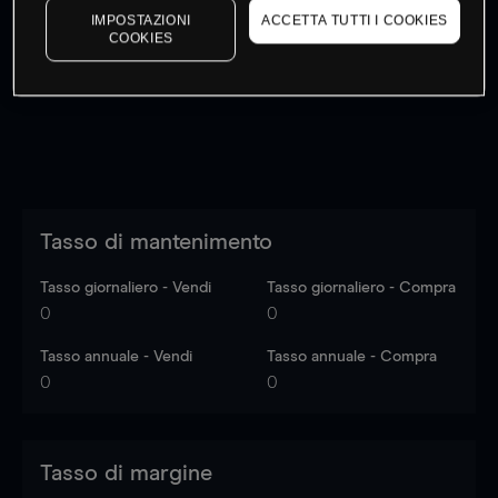
IMPOSTAZIONI
ACCETTA TUTTI I COOKIES
I prezzi sono solo indicativi.
Accedi
per vedere gli ultimi
COOKIES
dati di mercato
Log in
to see latest market data
Tasso di mantenimento
Tasso giornaliero - Vendi
Tasso giornaliero - Compra
0
0
Tasso annuale - Vendi
Tasso annuale - Compra
0
0
Tasso di margine