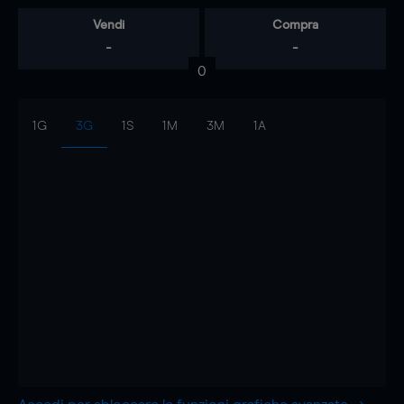
Vendi
Compra
-
-
0
1G
3G
1S
1M
3M
1A