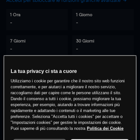
Accedi per sbloccare le funzioni grafiche avanzate
1 Ora
1 Giorno
-
-
7 Giorni
30 Giorni
-
-
La tua privacy ci sta a cuore
0
% dei clienti hanno posizioni
su
Utilizziamo i cookie per garantire che il nostro sito web funzioni
questo prodotto
correttamente, e per aiutarci a migliorare il nostro servizio,
raccogliamo dati per capire come le persone utilizzano il sito.
Dando il consenso a tutti i cookie, possiamo migliorare la tua
esperienza, per esempio, aiutando a trovare informazioni più
Fai trading
rapidamente e adattando i contenuti o il marketing alle tue
preferenze. Seleziona "Accetta tutti i cookies" per accettare o
"Impostazioni cookies" per gestire le impostazioni dei cookie.
Puoi saperne di più consultando la nostra
Politica dei Cookie