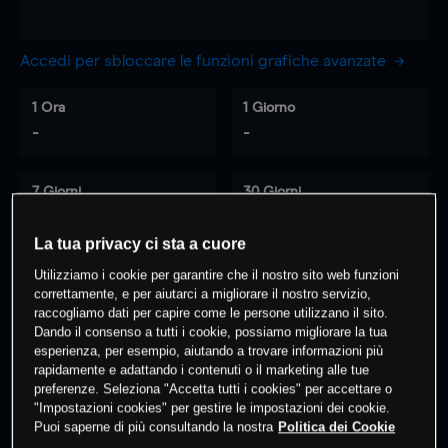
Accedi per sbloccare le funzioni grafiche avanzate
1 Ora
1 Giorno
-
-
7 Giorni
30 Giorni
-
-
La tua privacy ci sta a cuore
Utilizziamo i cookie per garantire che il nostro sito web funzioni
correttamente, e per aiutarci a migliorare il nostro servizio,
0
% dei clienti hanno posizioni
su
raccogliamo dati per capire come le persone utilizzano il sito.
questo prodotto
Dando il consenso a tutti i cookie, possiamo migliorare la tua
esperienza, per esempio, aiutando a trovare informazioni più
rapidamente e adattando i contenuti o il marketing alle tue
preferenze. Seleziona "Accetta tutti i cookies" per accettare o
Fai trading
"Impostazioni cookies" per gestire le impostazioni dei cookie.
Puoi saperne di più consultando la nostra
Politica dei Cookie