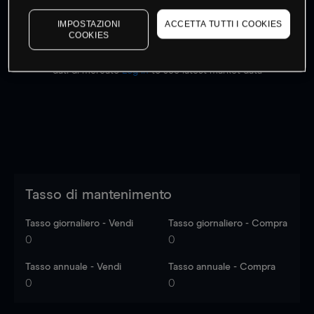
IMPOSTAZIONI
ACCETTA TUTTI I COOKIES
COOKIES
I prezzi sono solo indicativi.
Accedi
per vedere gli ultimi
dati di mercato
Log in
to see latest market data
Tasso di mantenimento
Tasso giornaliero - Vendi
Tasso giornaliero - Compra
0
0
Tasso annuale - Vendi
Tasso annuale - Compra
0
0