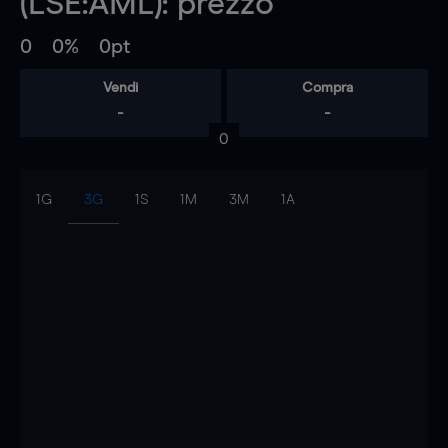
(LSE:AML): prezzo
0
0%
0pt
Vendi
Compra
-
-
0
1G
3G
1S
1M
3M
1A