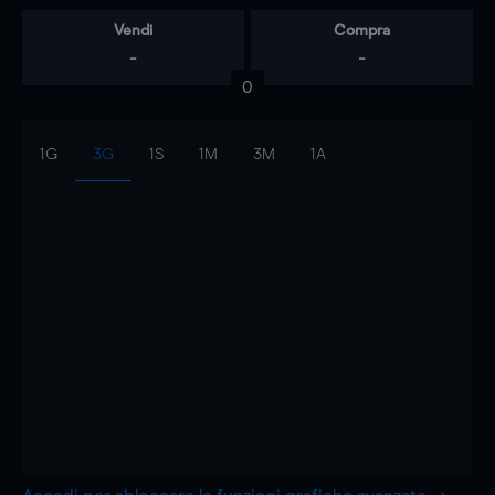
Vendi
Compra
-
-
0
1G
3G
1S
1M
3M
1A