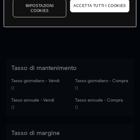
IMPOSTAZIONI
ACCETTA TUTTI I COOKIES
I prezzi sono solo indicativi.
Accedi
per vedere gli ultimi
COOKIES
dati di mercato
Log in
to see latest market data
Tasso di mantenimento
Tasso giornaliero - Vendi
Tasso giornaliero - Compra
0
0
Tasso annuale - Vendi
Tasso annuale - Compra
0
0
Tasso di margine