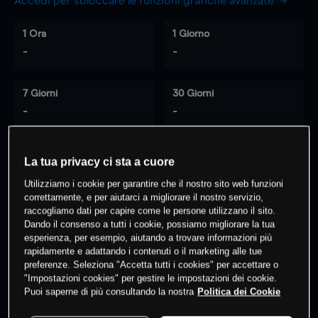
Accedi per sbloccare le funzioni grafiche avanzate
1 Ora
1 Giorno
-
-
7 Giorni
30 Giorni
-
-
La tua privacy ci sta a cuore
0
% dei clienti hanno posizioni
su
Utilizziamo i cookie per garantire che il nostro sito web funzioni
questo prodotto
correttamente, e per aiutarci a migliorare il nostro servizio,
raccogliamo dati per capire come le persone utilizzano il sito.
Dando il consenso a tutti i cookie, possiamo migliorare la tua
esperienza, per esempio, aiutando a trovare informazioni più
Fai trading
rapidamente e adattando i contenuti o il marketing alle tue
preferenze. Seleziona "Accetta tutti i cookies" per accettare o
"Impostazioni cookies" per gestire le impostazioni dei cookie.
Puoi saperne di più consultando la nostra
Politica dei Cookie