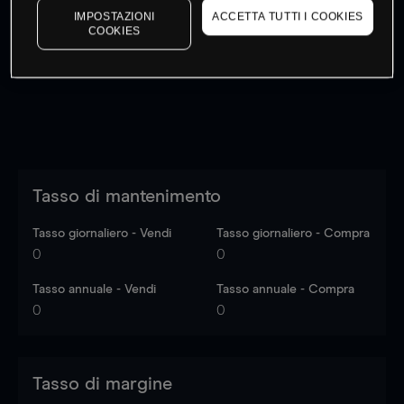
IMPOSTAZIONI
ACCETTA TUTTI I COOKIES
I prezzi sono solo indicativi.
Accedi
per vedere gli ultimi
COOKIES
dati di mercato
Log in
to see latest market data
Tasso di mantenimento
Tasso giornaliero - Vendi
Tasso giornaliero - Compra
0
0
Tasso annuale - Vendi
Tasso annuale - Compra
0
0
Tasso di margine