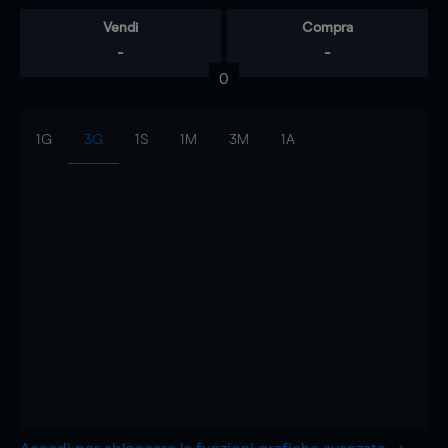
Vendi
Compra
-
-
0
1G
3G
1S
1M
3M
1A