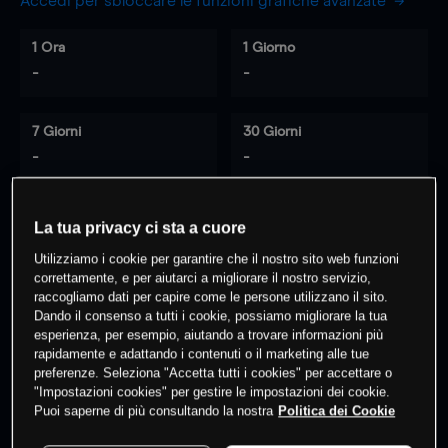
Accedi per sbloccare le funzioni grafiche avanzate
1 Ora
1 Giorno
-
-
7 Giorni
30 Giorni
-
-
La tua privacy ci sta a cuore
0
% dei clienti hanno posizioni
su
Utilizziamo i cookie per garantire che il nostro sito web funzioni
questo prodotto
correttamente, e per aiutarci a migliorare il nostro servizio,
raccogliamo dati per capire come le persone utilizzano il sito.
Dando il consenso a tutti i cookie, possiamo migliorare la tua
esperienza, per esempio, aiutando a trovare informazioni più
Fai trading
rapidamente e adattando i contenuti o il marketing alle tue
preferenze. Seleziona "Accetta tutti i cookies" per accettare o
"Impostazioni cookies" per gestire le impostazioni dei cookie.
Puoi saperne di più consultando la nostra
Politica dei Cookie