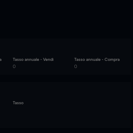
a
Tasso annuale - Vendi
Tasso annuale - Compra
0
0
Tasso