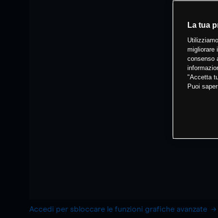
La tua p
Utilizziamo
migliorare 
consenso a
informazion
"Accetta tu
Puoi saper
Accedi per sbloccare le funzioni grafiche avanzate