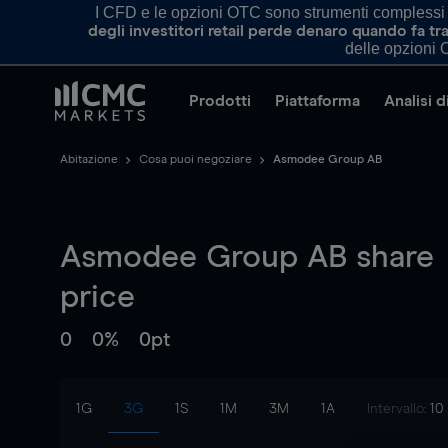
I CFD e le opzioni OTC sono strumenti complessi e 
degli investitori retail perde denaro quando fa 
delle opzioni O
Prodotti
Piattaforma
Analisi 
Abitazione
Cosa puoi negoziare
Asmodee Group AB
Asmodee Group AB
share
price
0
0%
0pt
1G
3G
1S
1M
3M
1A
Intervallo:
10