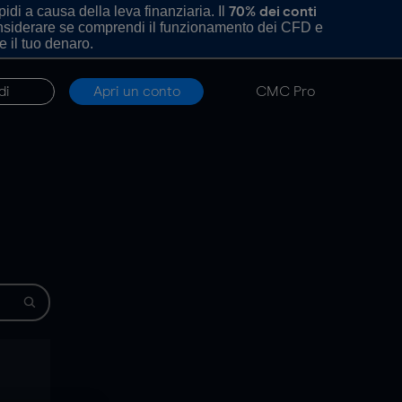
di a causa della leva finanziaria. Il
70% dei conti
onsiderare se comprendi il funzionamento dei CFD e
e il tuo denaro.
di
Apri un conto
CMC Pro