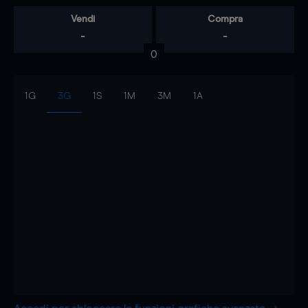
Vendi
Compra
-
-
0
1G
3G
1S
1M
3M
1A