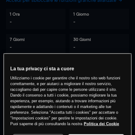
Accedi per sbloccare le funzioni grafiche avanzate
1 Ora
1 Giorno
-
-
7 Giorni
30 Giorni
-
-
La tua privacy ci sta a cuore
0
% dei clienti hanno posizioni
su
Utilizziamo i cookie per garantire che il nostro sito web funzioni
questo prodotto
correttamente, e per aiutarci a migliorare il nostro servizio,
raccogliamo dati per capire come le persone utilizzano il sito.
Dando il consenso a tutti i cookie, possiamo migliorare la tua
esperienza, per esempio, aiutando a trovare informazioni più
Fai trading
rapidamente e adattando i contenuti o il marketing alle tue
preferenze. Seleziona "Accetta tutti i cookies" per accettare o
"Impostazioni cookies" per gestire le impostazioni dei cookie.
Puoi saperne di più consultando la nostra
Politica dei Cookie