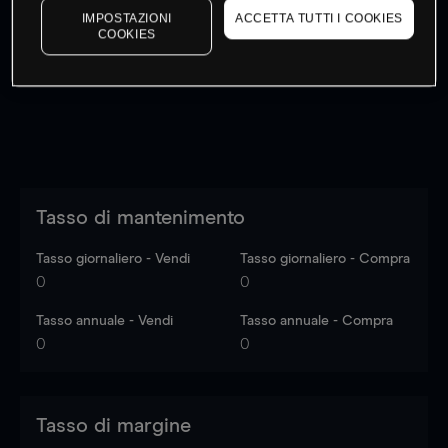
IMPOSTAZIONI
ACCETTA TUTTI I COOKIES
I prezzi sono solo indicativi.
Accedi
per vedere gli ultimi
COOKIES
dati di mercato
Log in
to see latest market data
Tasso di mantenimento
Tasso giornaliero - Vendi
Tasso giornaliero - Compra
0
0
Tasso annuale - Vendi
Tasso annuale - Compra
0
0
Tasso di margine