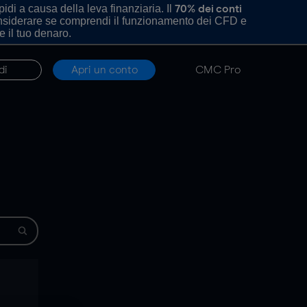
di a causa della leva finanziaria. Il
70% dei conti
onsiderare se comprendi il funzionamento dei CFD e
e il tuo denaro.
di
Apri un conto
CMC Pro