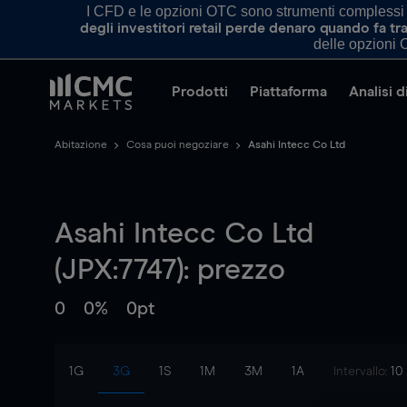
I CFD e le opzioni OTC sono strumenti complessi e 
degli investitori retail perde denaro quando fa 
delle opzioni O
Prodotti
Piattaforma
Analisi 
Abitazione
Cosa puoi negoziare
Asahi Intecc Co Ltd
Asahi Intecc Co Ltd
(JPX:7747): prezzo
0
0%
0pt
1G
3G
1S
1M
3M
1A
Intervallo:
10