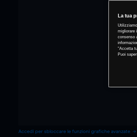
La tua p
Utilizziamo
migliorare 
consenso a
informazion
"Accetta tu
Puoi saper
Accedi per sbloccare le funzioni grafiche avanzate