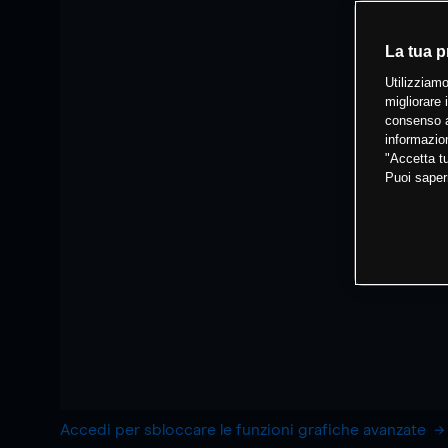
La tua p
Utilizziamo
migliorare 
consenso a
informazion
"Accetta tu
Puoi saper
Accedi per sbloccare le funzioni grafiche avanzate