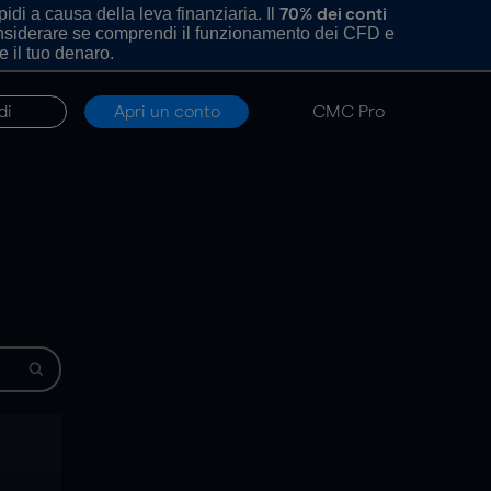
di a causa della leva finanziaria. Il
70% dei conti
onsiderare se comprendi il funzionamento dei CFD e
e il tuo denaro.
di
Apri un conto
CMC Pro