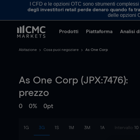
I CFD e le opzioni OTC sono strumenti complessi e 
degli investitori retail perde denaro quando fa 
delle opzioni O
Prodotti
Piattaforma
Analisi 
Abitazione
Cosa puoi negoziare
As One Corp
As One Corp (JPX:7476):
prezzo
0
0%
0pt
1G
3G
1S
1M
3M
1A
Intervallo:
10