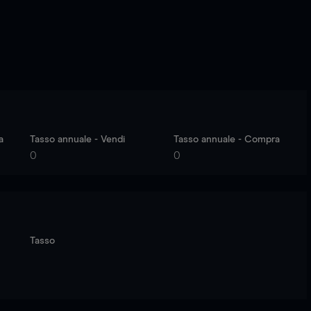
a
Tasso annuale - Vendi
Tasso annuale - Compra
0
0
Tasso