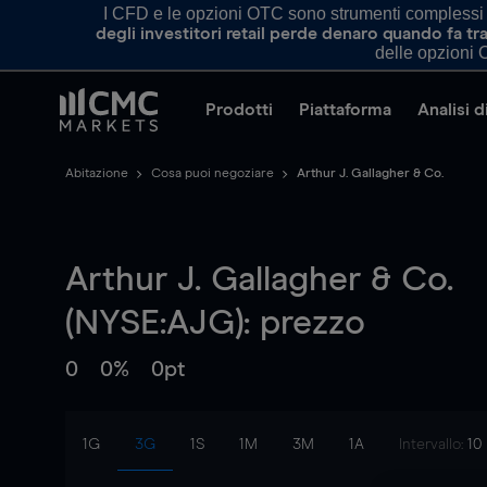
I CFD e le opzioni OTC sono strumenti complessi e 
degli investitori retail perde denaro quando fa 
delle opzioni O
Prodotti
Piattaforma
Analisi 
Abitazione
Cosa puoi negoziare
Arthur J. Gallagher & Co.
Arthur J. Gallagher & Co.
(NYSE:AJG): prezzo
0
0%
0pt
1G
3G
1S
1M
3M
1A
Intervallo:
10