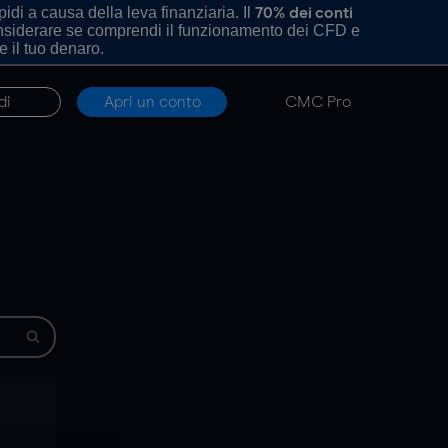
di a causa della leva finanziaria. Il
70% dei conti
onsiderare se comprendi il funzionamento dei CFD e
e il tuo denaro.
di
Apri un conto
CMC Pro