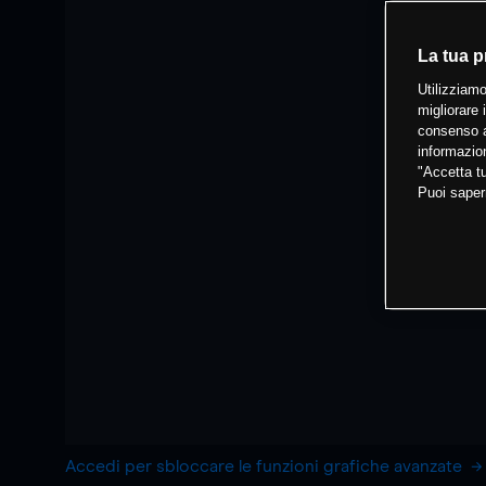
La tua p
Utilizziamo
migliorare 
consenso a
informazion
"Accetta tu
Puoi saper
Accedi per sbloccare le funzioni grafiche avanzate