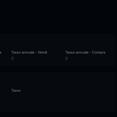
a
Tasso annuale - Vendi
Tasso annuale - Compra
0
0
Tasso