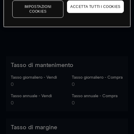
I prezzi sono solo indicativi.
Accedi
per vedere gli ultimi
IMPOSTAZIONI
ACCETTA TUTTI I COOKIES
COOKIES
dati di mercato
Log in
to see latest market data
Tasso di mantenimento
Tasso giornaliero - Vendi
Tasso giornaliero - Compra
0
0
Tasso annuale - Vendi
Tasso annuale - Compra
0
0
Tasso di margine