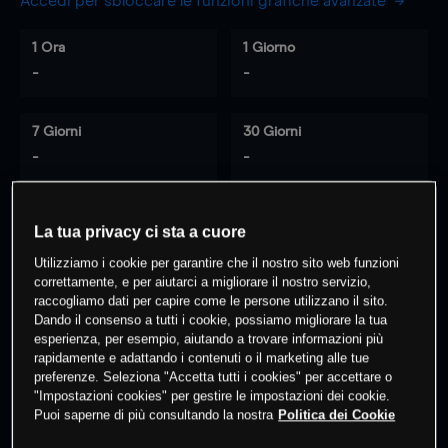
Accedi per sbloccare le funzioni grafiche avanzate
1 Ora
1 Giorno
-
-
7 Giorni
30 Giorni
-
-
La tua privacy ci sta a cuore
0
% dei clienti hanno posizioni
su
Utilizziamo i cookie per garantire che il nostro sito web funzioni
questo prodotto
correttamente, e per aiutarci a migliorare il nostro servizio,
raccogliamo dati per capire come le persone utilizzano il sito.
Dando il consenso a tutti i cookie, possiamo migliorare la tua
Fai trading
esperienza, per esempio, aiutando a trovare informazioni più
rapidamente e adattando i contenuti o il marketing alle tue
preferenze. Seleziona "Accetta tutti i cookies" per accettare o
"Impostazioni cookies" per gestire le impostazioni dei cookie.
Puoi saperne di più consultando la nostra
Politica dei Cookie