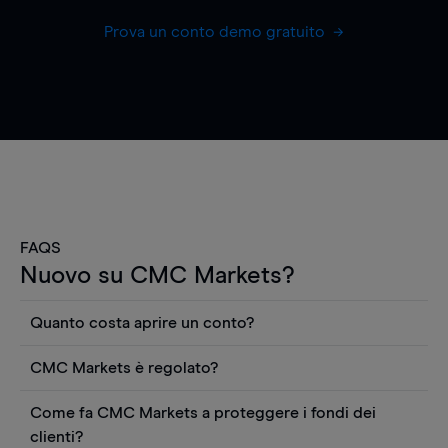
Prova un conto demo gratuito
FAQS
Nuovo su CMC Markets?
Quanto costa aprire un conto?
Non ci sono costi per aprire un conto CFD reale.
CMC Markets è regolato?
Puoi anche visualizzare gratuitamente i prezzi e
CMC Markets Germany GmbH è un broker
utilizzare strumenti come grafici, notizie Reuters
Come fa CMC Markets a proteggere i fondi dei
regolamentato dall'Autorità federale tedesca di
o rapporti quantitativi sui titoli azionari di
clienti?