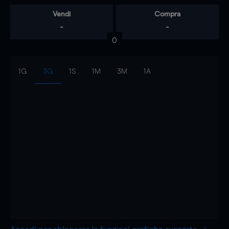
Vendi
Compra
-
-
0
1G
3G
1S
1M
3M
1A