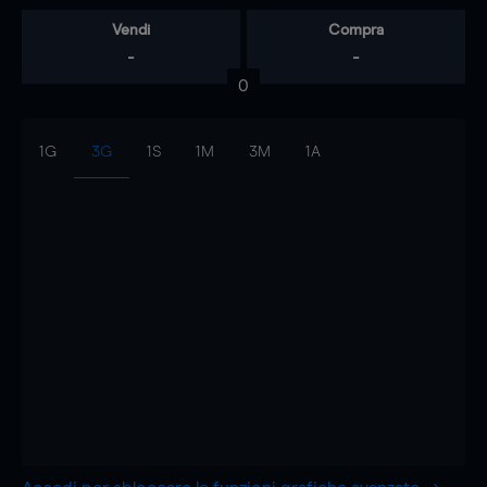
Vendi
Compra
-
-
0
1G
3G
1S
1M
3M
1A