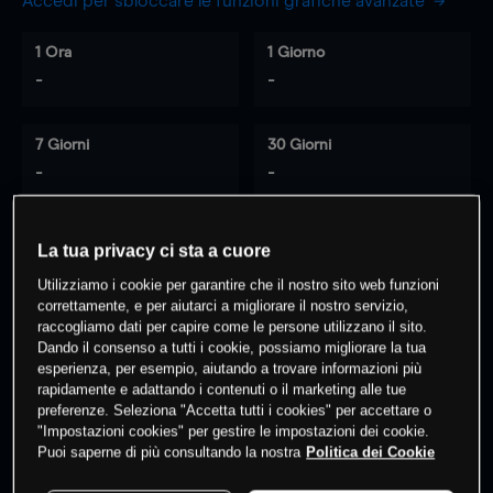
Accedi per sbloccare le funzioni grafiche avanzate
1 Ora
1 Giorno
-
-
7 Giorni
30 Giorni
-
-
La tua privacy ci sta a cuore
0
% dei clienti hanno posizioni
su
Utilizziamo i cookie per garantire che il nostro sito web funzioni
questo prodotto
correttamente, e per aiutarci a migliorare il nostro servizio,
raccogliamo dati per capire come le persone utilizzano il sito.
Dando il consenso a tutti i cookie, possiamo migliorare la tua
esperienza, per esempio, aiutando a trovare informazioni più
Fai trading
rapidamente e adattando i contenuti o il marketing alle tue
preferenze. Seleziona "Accetta tutti i cookies" per accettare o
"Impostazioni cookies" per gestire le impostazioni dei cookie.
Puoi saperne di più consultando la nostra
Politica dei Cookie