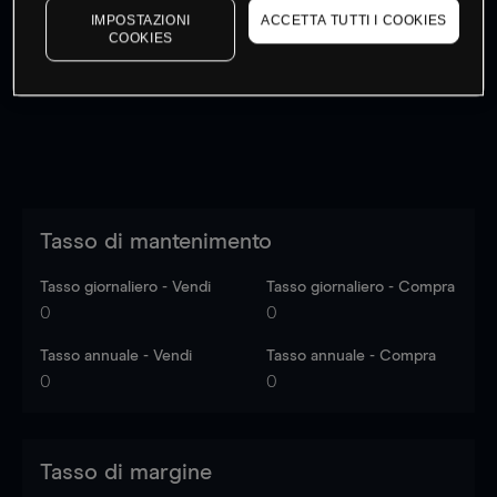
IMPOSTAZIONI
ACCETTA TUTTI I COOKIES
I prezzi sono solo indicativi.
Accedi
per vedere gli ultimi
COOKIES
dati di mercato
Log in
to see latest market data
Tasso di mantenimento
Tasso giornaliero - Vendi
Tasso giornaliero - Compra
0
0
Tasso annuale - Vendi
Tasso annuale - Compra
0
0
Tasso di margine