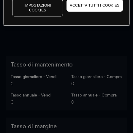
IMPOSTAZIONI
ACCETTA TUTTI I COOKIES
I prezzi sono solo indicativi.
Accedi
per vedere gli ultimi
COOKIES
dati di mercato
Log in
to see latest market data
Tasso di mantenimento
Tasso giornaliero - Vendi
Tasso giornaliero - Compra
0
0
Tasso annuale - Vendi
Tasso annuale - Compra
0
0
Tasso di margine