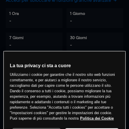
Accedi per sbloccare le funzioni grafiche avanzate
1 Ora
1 Giorno
-
-
7 Giorni
30 Giorni
-
-
La tua privacy ci sta a cuore
0
% dei clienti hanno posizioni
su
Utilizziamo i cookie per garantire che il nostro sito web funzioni
questo prodotto
correttamente, e per aiutarci a migliorare il nostro servizio,
raccogliamo dati per capire come le persone utilizzano il sito.
Dando il consenso a tutti i cookie, possiamo migliorare la tua
esperienza, per esempio, aiutando a trovare informazioni più
Fai trading
rapidamente e adattando i contenuti o il marketing alle tue
preferenze. Seleziona "Accetta tutti i cookies" per accettare o
"Impostazioni cookies" per gestire le impostazioni dei cookie.
Puoi saperne di più consultando la nostra
Politica dei Cookie