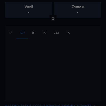
Vendi
Compra
-
-
0
1G
3G
1S
1M
3M
1A