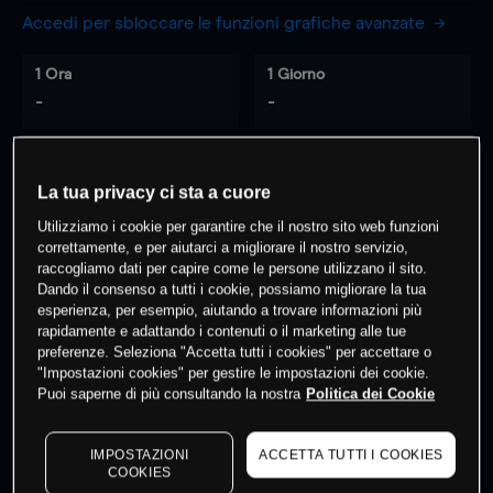
Accedi per sbloccare le funzioni grafiche avanzate
1 Ora
1 Giorno
-
-
7 Giorni
30 Giorni
La tua privacy ci sta a cuore
-
-
Utilizziamo i cookie per garantire che il nostro sito web funzioni
correttamente, e per aiutarci a migliorare il nostro servizio,
raccogliamo dati per capire come le persone utilizzano il sito.
0
% dei clienti hanno posizioni
su
Dando il consenso a tutti i cookie, possiamo migliorare la tua
esperienza, per esempio, aiutando a trovare informazioni più
questo prodotto
rapidamente e adattando i contenuti o il marketing alle tue
preferenze. Seleziona "Accetta tutti i cookies" per accettare o
"Impostazioni cookies" per gestire le impostazioni dei cookie.
Fai trading
Puoi saperne di più consultando la nostra
Politica dei Cookie
IMPOSTAZIONI
ACCETTA TUTTI I COOKIES
COOKIES