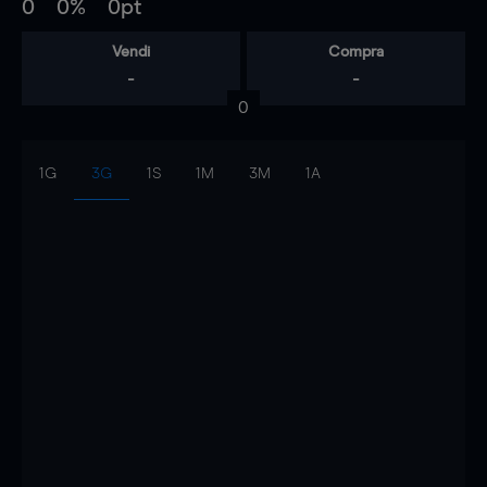
0
0%
0pt
Vendi
Compra
-
-
0
1G
3G
1S
1M
3M
1A