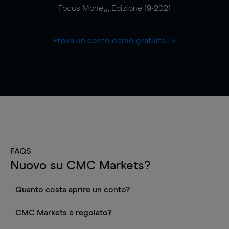
Focus Money, Edizione 19-2021
Prova un conto demo gratuito
FAQS
Nuovo su CMC Markets?
Quanto costa aprire un conto?
Non ci sono costi per aprire un conto CFD reale.
CMC Markets è regolato?
Puoi anche visualizzare gratuitamente i prezzi e