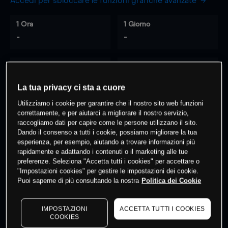
Accedi per sbloccare le funzioni grafiche avanzate
1 Ora
1 Giorno
-
-
7 Giorni
30 Giorni
-
-
La tua privacy ci sta a cuore
Utilizziamo i cookie per garantire che il nostro sito web funzioni
correttamente, e per aiutarci a migliorare il nostro servizio,
raccogliamo dati per capire come le persone utilizzano il sito.
0
% dei clienti hanno posizioni
su
Dando il consenso a tutti i cookie, possiamo migliorare la tua
questo prodotto
esperienza, per esempio, aiutando a trovare informazioni più
rapidamente e adattando i contenuti o il marketing alle tue
preferenze. Seleziona "Accetta tutti i cookies" per accettare o
"Impostazioni cookies" per gestire le impostazioni dei cookie.
Fai trading
Puoi saperne di più consultando la nostra
Politica dei Cookie
IMPOSTAZIONI
ACCETTA TUTTI I COOKIES
COOKIES