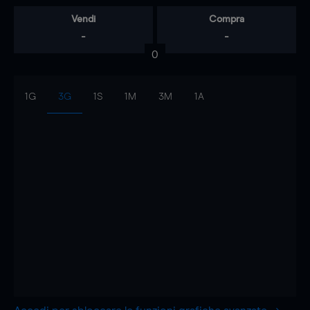
Vendi
Compra
-
-
0
1G
3G
1S
1M
3M
1A