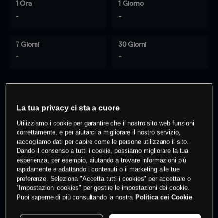
1 Ora
1 Giorno
-
-
7 Giorni
30 Giorni
-
-
0
% dei clienti hanno posizioni
su
La tua privacy ci sta a cuore
questo prodotto
Utilizziamo i cookie per garantire che il nostro sito web funzioni
correttamente, e per aiutarci a migliorare il nostro servizio,
raccogliamo dati per capire come le persone utilizzano il sito.
Fai trading
Dando il consenso a tutti i cookie, possiamo migliorare la tua
esperienza, per esempio, aiutando a trovare informazioni più
rapidamente e adattando i contenuti o il marketing alle tue
preferenze. Seleziona "Accetta tutti i cookies" per accettare o
"Impostazioni cookies" per gestire le impostazioni dei cookie.
Puoi saperne di più consultando la nostra
Politica dei Cookie
I prezzi sono solo indicativi.
Accedi
per vedere gli ultimi