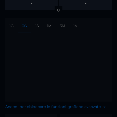
-
-
0
1G
3G
1S
1M
3M
1A
Accedi per sbloccare le funzioni grafiche avanzate