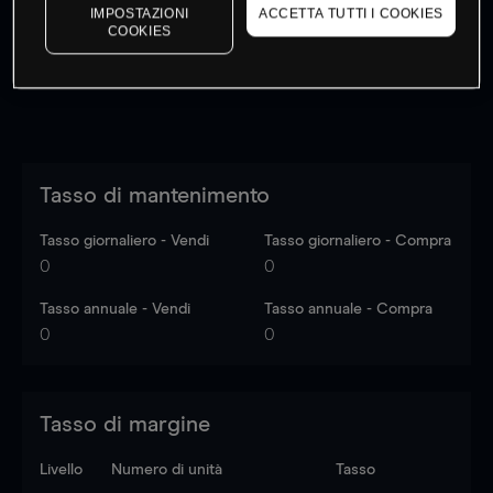
dati di mercato
Log in
to see latest market data
IMPOSTAZIONI
ACCETTA TUTTI I COOKIES
COOKIES
Tasso di mantenimento
Tasso giornaliero - Vendi
Tasso giornaliero - Compra
0
0
Tasso annuale - Vendi
Tasso annuale - Compra
0
0
Tasso di margine
Livello
Numero di unità
Tasso