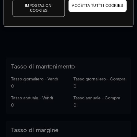
IMPOSTAZIONI
ACCETTA TUTTI I COOKIES
I prezzi sono solo indicativi.
Accedi
per vedere gli ultimi
COOKIES
dati di mercato
Log in
to see latest market data
Tasso di mantenimento
Tasso giornaliero - Vendi
Tasso giornaliero - Compra
0
0
Tasso annuale - Vendi
Tasso annuale - Compra
0
0
Tasso di margine