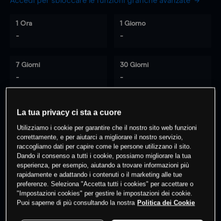
Accedi per sbloccare le funzioni grafiche avanzate
1 Ora
1 Giorno
-
-
7 Giorni
30 Giorni
-
-
La tua privacy ci sta a cuore
0
% dei clienti hanno posizioni
su
Utilizziamo i cookie per garantire che il nostro sito web funzioni
questo prodotto
correttamente, e per aiutarci a migliorare il nostro servizio,
raccogliamo dati per capire come le persone utilizzano il sito.
Dando il consenso a tutti i cookie, possiamo migliorare la tua
esperienza, per esempio, aiutando a trovare informazioni più
Fai trading
rapidamente e adattando i contenuti o il marketing alle tue
preferenze. Seleziona "Accetta tutti i cookies" per accettare o
"Impostazioni cookies" per gestire le impostazioni dei cookie.
Puoi saperne di più consultando la nostra
Politica dei Cookie