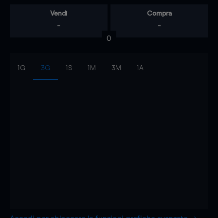
Vendi
Compra
-
-
0
1G
3G
1S
1M
3M
1A