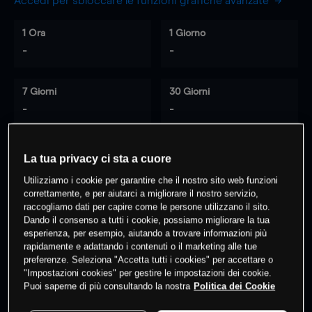
Accedi per sbloccare le funzioni grafiche avanzate
1 Ora
1 Giorno
-
-
7 Giorni
30 Giorni
-
-
La tua privacy ci sta a cuore
0
% dei clienti hanno posizioni
su
Utilizziamo i cookie per garantire che il nostro sito web funzioni
questo prodotto
correttamente, e per aiutarci a migliorare il nostro servizio,
raccogliamo dati per capire come le persone utilizzano il sito.
Dando il consenso a tutti i cookie, possiamo migliorare la tua
esperienza, per esempio, aiutando a trovare informazioni più
Fai trading
rapidamente e adattando i contenuti o il marketing alle tue
preferenze. Seleziona "Accetta tutti i cookies" per accettare o
"Impostazioni cookies" per gestire le impostazioni dei cookie.
Puoi saperne di più consultando la nostra
Politica dei Cookie