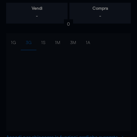
Vendi
Compra
-
-
0
1G
3G
1S
1M
3M
1A