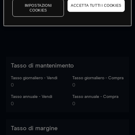
IMPOSTAZIONI
ACCETTA TUTTI I COOKIES
I prezzi sono solo indicativi.
Accedi
per vedere gli ultimi
COOKIES
dati di mercato
Log in
to see latest market data
Tasso di mantenimento
Tasso giornaliero - Vendi
Tasso giornaliero - Compra
0
0
Tasso annuale - Vendi
Tasso annuale - Compra
0
0
Tasso di margine