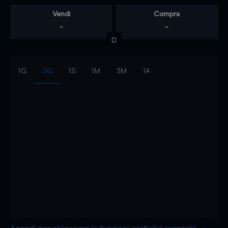
Vendi
Compra
-
-
0
1G
3G
1S
1M
3M
1A