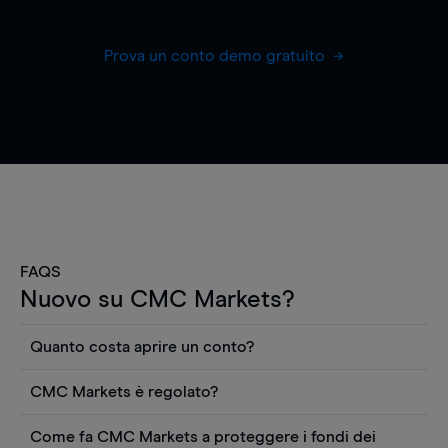
Prova un conto demo gratuito
FAQS
Nuovo su CMC Markets?
Quanto costa aprire un conto?
Non ci sono costi per aprire un conto CFD reale.
CMC Markets è regolato?
Puoi anche visualizzare gratuitamente i prezzi e
CMC Markets Germany GmbH è un broker
utilizzare strumenti come grafici, notizie Reuters
Come fa CMC Markets a proteggere i fondi dei