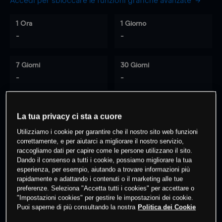
Accedi per sbloccare le funzioni grafiche avanzate
1 Ora
1 Giorno
-
-
7 Giorni
30 Giorni
-
-
La tua privacy ci sta a cuore
0
% dei clienti hanno posizioni
su
Utilizziamo i cookie per garantire che il nostro sito web funzioni
questo prodotto
correttamente, e per aiutarci a migliorare il nostro servizio,
raccogliamo dati per capire come le persone utilizzano il sito.
Dando il consenso a tutti i cookie, possiamo migliorare la tua
Fai trading
esperienza, per esempio, aiutando a trovare informazioni più
rapidamente e adattando i contenuti o il marketing alle tue
preferenze. Seleziona "Accetta tutti i cookies" per accettare o
"Impostazioni cookies" per gestire le impostazioni dei cookie.
Puoi saperne di più consultando la nostra
Politica dei Cookie