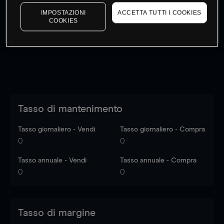
I prezzi sono solo indicativi.
Accedi
per vedere gli ultimi
IMPOSTAZIONI
ACCETTA TUTTI I COOKIES
dati di mercato
Log in
to see latest market data
COOKIES
Tasso di mantenimento
Tasso giornaliero - Vendi
Tasso giornaliero - Compra
0
0
Tasso annuale - Vendi
Tasso annuale - Compra
0
0
Tasso di margine