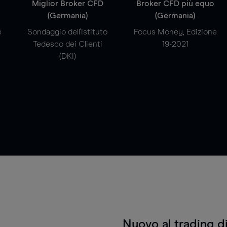
a
Miglior Broker CFD
Broker CFD più equo
(Germania)
(Germania)
e
Sondaggio dell'Istituto
Focus Money, Edizione
Tedesco dei Clienti
19-2021
(DKI)
Nuovo al trading d