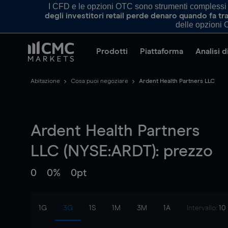
I CFD e le opzioni OTC sono strumenti complessi e 
degli investitori retail perde denaro quando fa 
delle opzioni O
Prodotti
Piattaforma
Analisi 
Abitazione
Cosa puoi negoziare
Ardent Health Partners LLC
Ardent Health Partners
LLC (NYSE:ARDT): prezzo
0
0%
0pt
1G
3G
1S
1M
3M
1A
Intervallo:
10