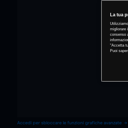
La tua p
Utilizziamo
migliorare 
consenso a
informazion
"Accetta tu
Puoi saper
Accedi per sbloccare le funzioni grafiche avanzate