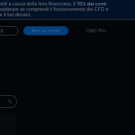
di a causa della leva finanziaria. Il
70% dei conti
onsiderare se comprendi il funzionamento dei CFD e
e il tuo denaro.
di
Apri un conto
CMC Pro