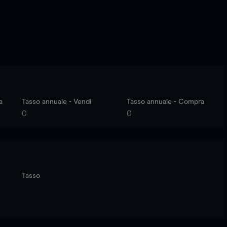
a
Tasso annuale - Vendi
Tasso annuale - Compra
0
0
Tasso