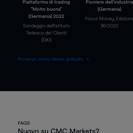
Piattaforma di trading
Pioniere dell'industri
"Molto buona"
(Germania)
(Germania) 2022
Focus Money, Edizion
Sondaggio dell'Istituto
36/2022
Tedesco dei Clienti
(DKI)
Prova un conto demo gratuito
FAQS
Nuovo su CMC Markets?