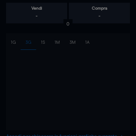
Vendi
Compra
-
-
0
1G
3G
1S
1M
3M
1A