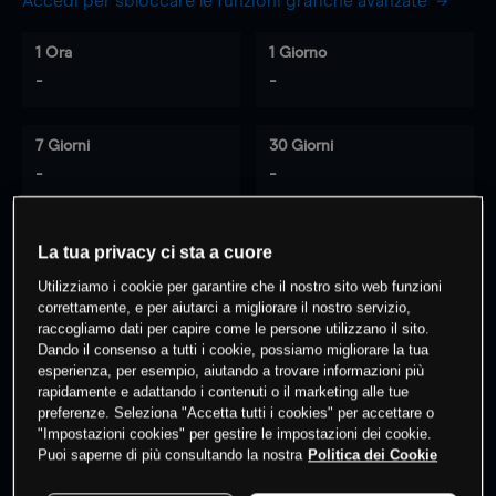
Accedi per sbloccare le funzioni grafiche avanzate
1 Ora
1 Giorno
-
-
7 Giorni
30 Giorni
-
-
La tua privacy ci sta a cuore
0
% dei clienti hanno posizioni
su
Utilizziamo i cookie per garantire che il nostro sito web funzioni
questo prodotto
correttamente, e per aiutarci a migliorare il nostro servizio,
raccogliamo dati per capire come le persone utilizzano il sito.
Dando il consenso a tutti i cookie, possiamo migliorare la tua
esperienza, per esempio, aiutando a trovare informazioni più
Fai trading
rapidamente e adattando i contenuti o il marketing alle tue
preferenze. Seleziona "Accetta tutti i cookies" per accettare o
"Impostazioni cookies" per gestire le impostazioni dei cookie.
Puoi saperne di più consultando la nostra
Politica dei Cookie