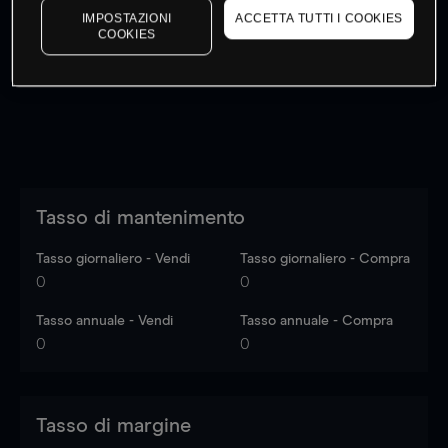
IMPOSTAZIONI
ACCETTA TUTTI I COOKIES
I prezzi sono solo indicativi.
Accedi
per vedere gli ultimi
COOKIES
dati di mercato
Log in
to see latest market data
Tasso di mantenimento
Tasso giornaliero - Vendi
Tasso giornaliero - Compra
0
0
Tasso annuale - Vendi
Tasso annuale - Compra
0
0
Tasso di margine