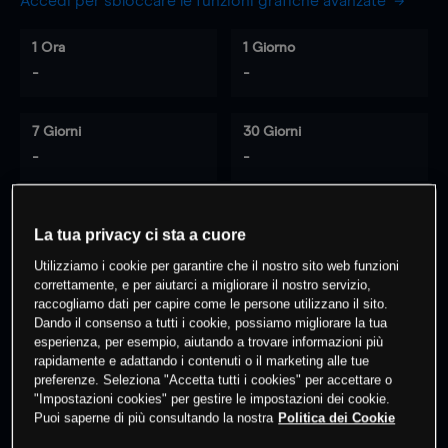
Accedi per sbloccare le funzioni grafiche avanzate
1 Ora
1 Giorno
-
-
7 Giorni
30 Giorni
-
-
La tua privacy ci sta a cuore
0
% dei clienti hanno posizioni
su
Utilizziamo i cookie per garantire che il nostro sito web funzioni
questo prodotto
correttamente, e per aiutarci a migliorare il nostro servizio,
raccogliamo dati per capire come le persone utilizzano il sito.
Dando il consenso a tutti i cookie, possiamo migliorare la tua
Fai trading
esperienza, per esempio, aiutando a trovare informazioni più
rapidamente e adattando i contenuti o il marketing alle tue
preferenze. Seleziona "Accetta tutti i cookies" per accettare o
"Impostazioni cookies" per gestire le impostazioni dei cookie.
Puoi saperne di più consultando la nostra
Politica dei Cookie