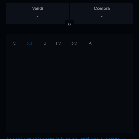
Vendi
Compra
-
-
0
1G
3G
1S
1M
3M
1A