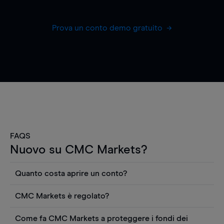
Prova un conto demo gratuito
FAQS
Nuovo su CMC Markets?
Quanto costa aprire un conto?
Non ci sono costi per aprire un conto CFD reale.
CMC Markets è regolato?
Puoi anche visualizzare gratuitamente i prezzi e
CMC Markets Germany GmbH è un broker
utilizzare strumenti come grafici, notizie Reuters
Come fa CMC Markets a proteggere i fondi dei