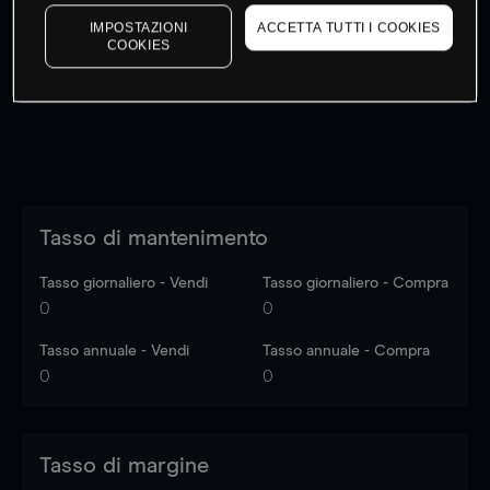
I prezzi sono solo indicativi.
Accedi
per vedere gli ultimi
IMPOSTAZIONI
ACCETTA TUTTI I COOKIES
dati di mercato
Log in
to see latest market data
COOKIES
Tasso di mantenimento
Tasso giornaliero - Vendi
Tasso giornaliero - Compra
0
0
Tasso annuale - Vendi
Tasso annuale - Compra
0
0
Tasso di margine