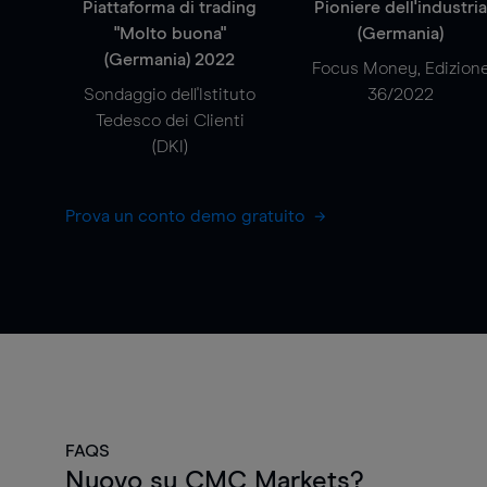
Piattaforma di trading
Pioniere dell'industri
"Molto buona"
(Germania)
(Germania) 2022
Focus Money, Edizion
Sondaggio dell'Istituto
36/2022
Tedesco dei Clienti
(DKI)
Prova un conto demo gratuito
FAQS
Nuovo su CMC Markets?