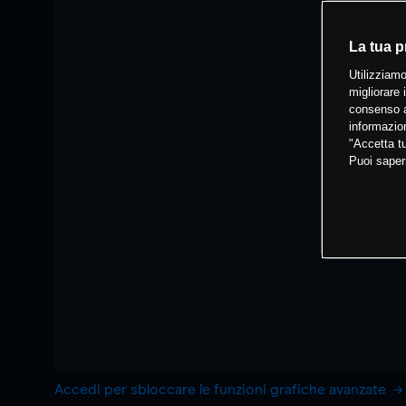
La tua p
Utilizziamo
migliorare 
consenso a
informazion
"Accetta tu
Puoi saper
Accedi per sbloccare le funzioni grafiche avanzate