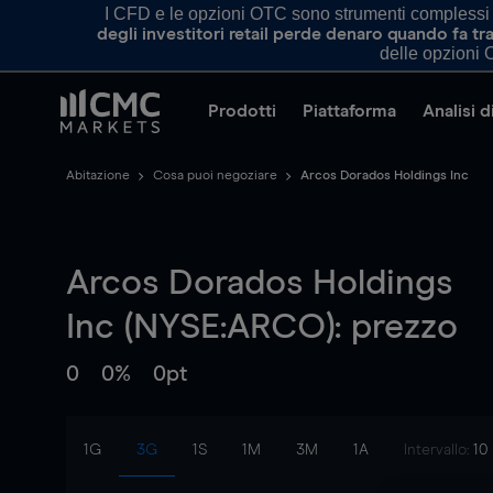
I CFD e le opzioni OTC sono strumenti complessi e 
degli investitori retail perde denaro quando fa 
delle opzioni O
Prodotti
Piattaforma
Analisi 
Abitazione
Cosa puoi negoziare
Arcos Dorados Holdings Inc
Arcos Dorados Holdings
Inc (NYSE:ARCO): prezzo
0
0%
0pt
1G
3G
1S
1M
3M
1A
Intervallo:
10