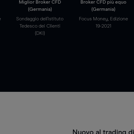
a
Miglior Broker CFD
Broker CFD più equo
(Germania)
(Germania)
e
Sondaggio dell'Istituto
Focus Money, Edizione
Tedesco dei Clienti
19-2021
(DKI)
Nuovo al trading d