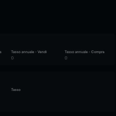
a
Tasso annuale - Vendi
Tasso annuale - Compra
0
0
Tasso