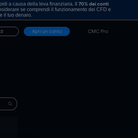
di a causa della leva finanziaria. Il
70% dei conti
onsiderare se comprendi il funzionamento dei CFD e
e il tuo denaro.
di
Apri un conto
CMC Pro