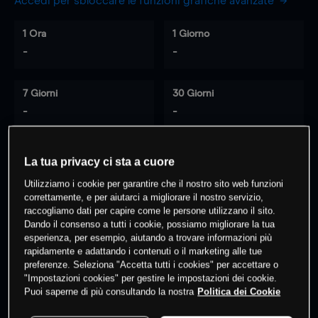
Accedi per sbloccare le funzioni grafiche avanzate
1 Ora
1 Giorno
-
-
7 Giorni
30 Giorni
-
-
La tua privacy ci sta a cuore
0
% dei clienti hanno posizioni
su
Utilizziamo i cookie per garantire che il nostro sito web funzioni
questo prodotto
correttamente, e per aiutarci a migliorare il nostro servizio,
raccogliamo dati per capire come le persone utilizzano il sito.
Dando il consenso a tutti i cookie, possiamo migliorare la tua
esperienza, per esempio, aiutando a trovare informazioni più
Fai trading
rapidamente e adattando i contenuti o il marketing alle tue
preferenze. Seleziona "Accetta tutti i cookies" per accettare o
"Impostazioni cookies" per gestire le impostazioni dei cookie.
Puoi saperne di più consultando la nostra
Politica dei Cookie