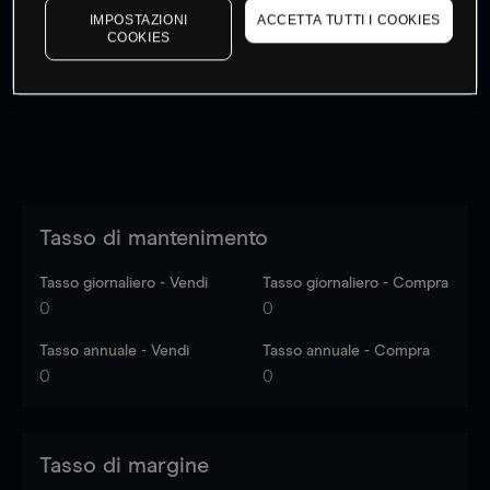
IMPOSTAZIONI
ACCETTA TUTTI I COOKIES
I prezzi sono solo indicativi.
Accedi
per vedere gli ultimi
COOKIES
dati di mercato
Log in
to see latest market data
Tasso di mantenimento
Tasso giornaliero - Vendi
Tasso giornaliero - Compra
0
0
Tasso annuale - Vendi
Tasso annuale - Compra
0
0
Tasso di margine