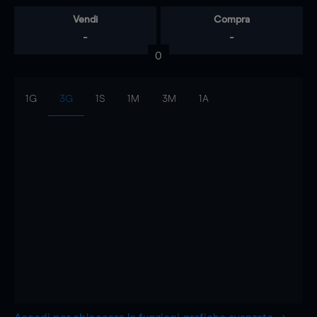
Vendi
Compra
-
-
0
1G
3G
1S
1M
3M
1A