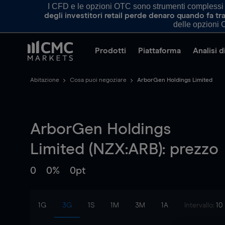
I CFD e le opzioni OTC sono strumenti complessi e 
degli investitori retail perde denaro quando fa 
delle opzioni O
Prodotti
Piattaforma
Analisi 
Abitazione
Cosa puoi negoziare
ArborGen Holdings Limited
ArborGen Holdings
Limited (NZX:ARB): prezzo
0
0%
0pt
1G
3G
1S
1M
3M
1A
Intervallo:
10