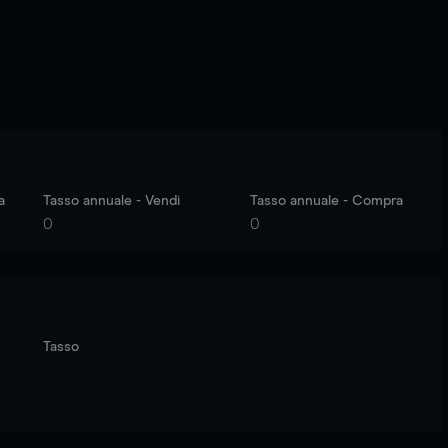
a
Tasso annuale - Vendi
Tasso annuale - Compra
0
0
Tasso