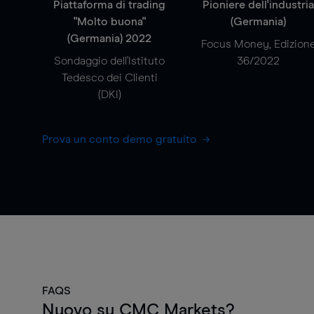
Piattaforma di trading
Pioniere dell'industri
"Molto buona"
(Germania)
(Germania) 2022
Focus Money, Edizion
Sondaggio dell'Istituto
36/2022
Tedesco dei Clienti
(DKI)
Prova un conto demo gratuito
FAQS
Nuovo su CMC Markets?