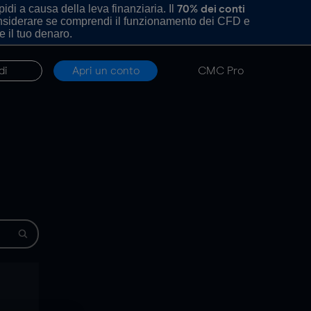
di a causa della leva finanziaria. Il
70% dei conti
onsiderare se comprendi il funzionamento dei CFD e
e il tuo denaro.
di
Apri un conto
CMC Pro