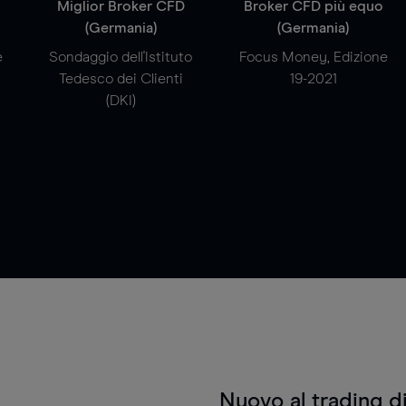
a
Miglior Broker CFD
Broker CFD più equo
(Germania)
(Germania)
e
Sondaggio dell'Istituto
Focus Money, Edizione
Tedesco dei Clienti
19-2021
(DKI)
Nuovo al trading d