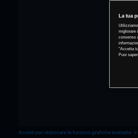
La tua p
Utilizziamo
migliorare 
consenso a
informazion
"Accetta tu
Puoi saper
Accedi per sbloccare le funzioni grafiche avanzate