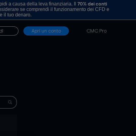
di a causa della leva finanziaria. Il
70% dei conti
onsiderare se comprendi il funzionamento dei CFD e
e il tuo denaro.
di
Apri un conto
CMC Pro