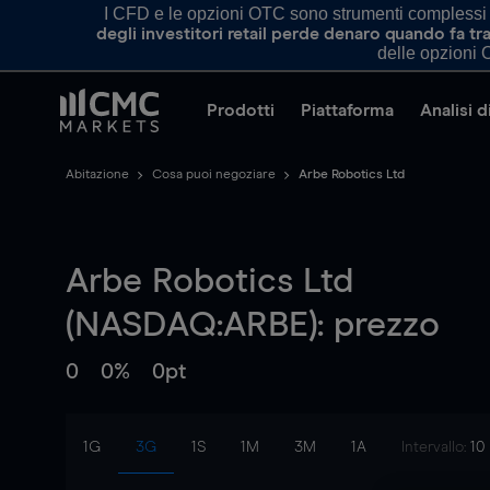
I CFD e le opzioni OTC sono strumenti complessi e 
degli investitori retail perde denaro quando fa 
delle opzioni O
Prodotti
Piattaforma
Analisi 
Abitazione
Cosa puoi negoziare
Arbe Robotics Ltd
Arbe Robotics Ltd
(NASDAQ:ARBE): prezzo
0
0%
0pt
1G
3G
1S
1M
3M
1A
Intervallo:
10