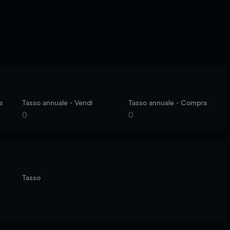
a
Tasso annuale - Vendi
Tasso annuale - Compra
0
0
Tasso