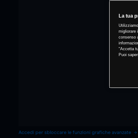
La tua p
Utilizziamo
migliorare 
consenso a
informazion
"Accetta tu
Puoi saper
Accedi per sbloccare le funzioni grafiche avanzate