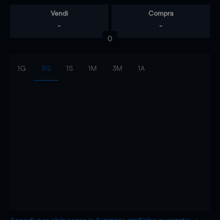
Vendi
Compra
-
-
0
1G
3G
1S
1M
3M
1A