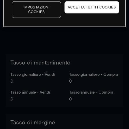
I prezzi sono solo indicativi.
Accedi
per vedere gli ultimi
IMPOSTAZIONI
ACCETTA TUTTI I COOKIES
dati di mercato
Log in
to see latest market data
COOKIES
Tasso di mantenimento
Tasso giornaliero - Vendi
Tasso giornaliero - Compra
0
0
Tasso annuale - Vendi
Tasso annuale - Compra
0
0
Tasso di margine