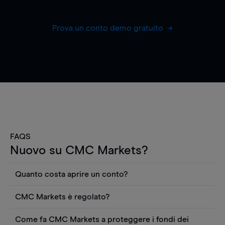
Prova un conto demo gratuito
FAQS
Nuovo su CMC Markets?
Quanto costa aprire un conto?
Non ci sono costi per aprire un conto CFD reale.
CMC Markets è regolato?
Puoi anche visualizzare gratuitamente i prezzi e
CMC Markets Germany GmbH è un broker
utilizzare strumenti come grafici, notizie Reuters
Come fa CMC Markets a proteggere i fondi dei