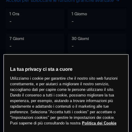
Accedi per sbloccare le funzioni grafiche avanzate
1 Ora
1 Giorno
-
-
7 Giorni
30 Giorni
-
-
La tua privacy ci sta a cuore
0
% dei clienti hanno posizioni
su
Utilizziamo i cookie per garantire che il nostro sito web funzioni
questo prodotto
correttamente, e per aiutarci a migliorare il nostro servizio,
raccogliamo dati per capire come le persone utilizzano il sito.
Dando il consenso a tutti i cookie, possiamo migliorare la tua
Fai trading
esperienza, per esempio, aiutando a trovare informazioni più
rapidamente e adattando i contenuti o il marketing alle tue
preferenze. Seleziona "Accetta tutti i cookies" per accettare o
"Impostazioni cookies" per gestire le impostazioni dei cookie.
Puoi saperne di più consultando la nostra
Politica dei Cookie