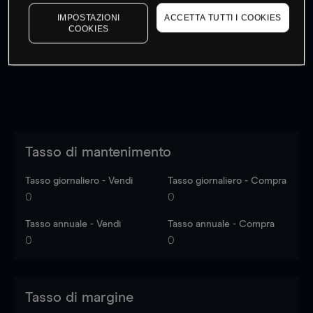
I prezzi sono solo indicativi.
Accedi
per vedere gli ultimi
IMPOSTAZIONI
ACCETTA TUTTI I COOKIES
dati di mercato
Log in
to see latest market data
COOKIES
Tasso di mantenimento
Tasso giornaliero - Vendi
Tasso giornaliero - Compra
0
0
Tasso annuale - Vendi
Tasso annuale - Compra
0
0
Tasso di margine