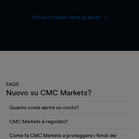
Prova un conto demo gratuito
FAQS
Nuovo su CMC Markets?
Quanto costa aprire un conto?
Non ci sono costi per aprire un conto CFD reale.
CMC Markets è regolato?
Puoi anche visualizzare gratuitamente i prezzi e
CMC Markets Germany GmbH è un broker
utilizzare strumenti come grafici, notizie Reuters
Come fa CMC Markets a proteggere i fondi dei