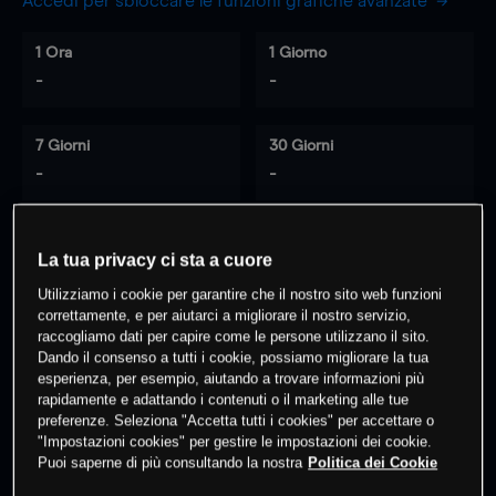
Accedi per sbloccare le funzioni grafiche avanzate
1 Ora
1 Giorno
-
-
7 Giorni
30 Giorni
-
-
La tua privacy ci sta a cuore
0
% dei clienti hanno posizioni
su
Utilizziamo i cookie per garantire che il nostro sito web funzioni
questo prodotto
correttamente, e per aiutarci a migliorare il nostro servizio,
raccogliamo dati per capire come le persone utilizzano il sito.
Dando il consenso a tutti i cookie, possiamo migliorare la tua
Fai trading
esperienza, per esempio, aiutando a trovare informazioni più
rapidamente e adattando i contenuti o il marketing alle tue
preferenze. Seleziona "Accetta tutti i cookies" per accettare o
"Impostazioni cookies" per gestire le impostazioni dei cookie.
Puoi saperne di più consultando la nostra
Politica dei Cookie