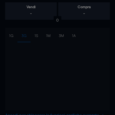
Vendi
Compra
-
-
0
1G
3G
1S
1M
3M
1A