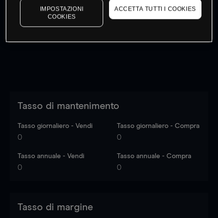
IMPOSTAZIONI
ACCETTA TUTTI I COOKIES
I prezzi sono solo indicativi.
Accedi
per vedere gli ultimi
COOKIES
dati di mercato
Log in
to see latest market data
Tasso di mantenimento
Tasso giornaliero - Vendi
Tasso giornaliero - Compra
0
0
Tasso annuale - Vendi
Tasso annuale - Compra
0
0
Tasso di margine