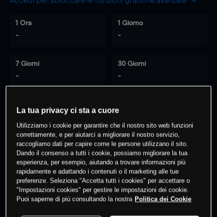
Accedi per sbloccare le funzioni grafiche avanzate
1 Ora
1 Giorno
-
-
7 Giorni
30 Giorni
-
-
La tua privacy ci sta a cuore
0
% dei clienti hanno posizioni
su
Utilizziamo i cookie per garantire che il nostro sito web funzioni
questo prodotto
correttamente, e per aiutarci a migliorare il nostro servizio,
raccogliamo dati per capire come le persone utilizzano il sito.
Dando il consenso a tutti i cookie, possiamo migliorare la tua
esperienza, per esempio, aiutando a trovare informazioni più
Fai trading
rapidamente e adattando i contenuti o il marketing alle tue
preferenze. Seleziona "Accetta tutti i cookies" per accettare o
"Impostazioni cookies" per gestire le impostazioni dei cookie.
Puoi saperne di più consultando la nostra
Politica dei Cookie