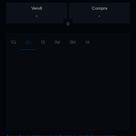
Vendi
Compra
-
-
0
1G
3G
1S
1M
3M
1A