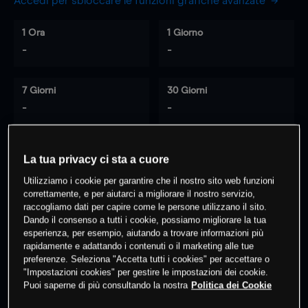
Accedi per sbloccare le funzioni grafiche avanzate
1 Ora
1 Giorno
-
-
7 Giorni
30 Giorni
-
-
La tua privacy ci sta a cuore
0
% dei clienti hanno posizioni
su
Utilizziamo i cookie per garantire che il nostro sito web funzioni
questo prodotto
correttamente, e per aiutarci a migliorare il nostro servizio,
raccogliamo dati per capire come le persone utilizzano il sito.
Dando il consenso a tutti i cookie, possiamo migliorare la tua
Fai trading
esperienza, per esempio, aiutando a trovare informazioni più
rapidamente e adattando i contenuti o il marketing alle tue
preferenze. Seleziona "Accetta tutti i cookies" per accettare o
"Impostazioni cookies" per gestire le impostazioni dei cookie.
Puoi saperne di più consultando la nostra
Politica dei Cookie