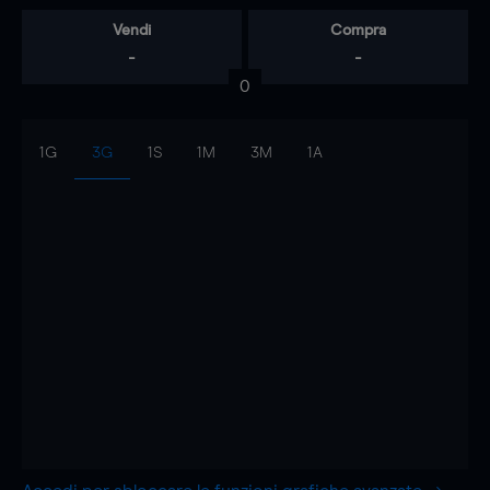
Vendi
Compra
-
-
0
1G
3G
1S
1M
3M
1A