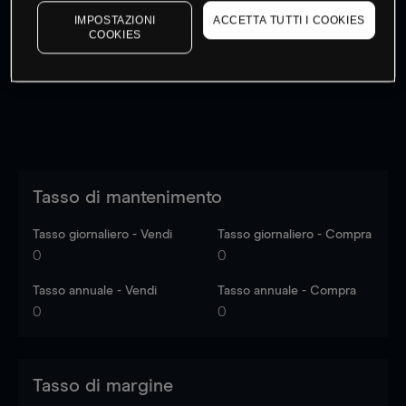
I prezzi sono solo indicativi.
Accedi
per vedere gli ultimi
IMPOSTAZIONI
ACCETTA TUTTI I COOKIES
COOKIES
dati di mercato
Log in
to see latest market data
Tasso di mantenimento
Tasso giornaliero - Vendi
Tasso giornaliero - Compra
0
0
Tasso annuale - Vendi
Tasso annuale - Compra
0
0
Tasso di margine