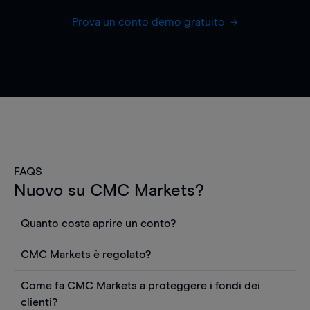
Prova un conto demo gratuito
FAQS
Nuovo su CMC Markets?
Quanto costa aprire un conto?
Non ci sono costi per aprire un conto CFD reale.
CMC Markets è regolato?
Puoi anche visualizzare gratuitamente i prezzi e
CMC Markets Germany GmbH è un broker
utilizzare strumenti come grafici, notizie Reuters
Come fa CMC Markets a proteggere i fondi dei
regolamentato dall'Autorità federale tedesca di
o rapporti quantitativi sui titoli azionari di
clienti?