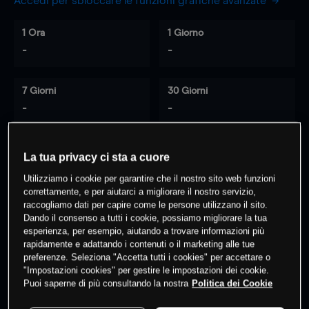
Accedi per sbloccare le funzioni grafiche avanzate
1 Ora
1 Giorno
-
-
7 Giorni
30 Giorni
-
-
La tua privacy ci sta a cuore
0
% dei clienti hanno posizioni
su
Utilizziamo i cookie per garantire che il nostro sito web funzioni
questo prodotto
correttamente, e per aiutarci a migliorare il nostro servizio,
raccogliamo dati per capire come le persone utilizzano il sito.
Dando il consenso a tutti i cookie, possiamo migliorare la tua
esperienza, per esempio, aiutando a trovare informazioni più
Fai trading
rapidamente e adattando i contenuti o il marketing alle tue
preferenze. Seleziona "Accetta tutti i cookies" per accettare o
"Impostazioni cookies" per gestire le impostazioni dei cookie.
Puoi saperne di più consultando la nostra
Politica dei Cookie