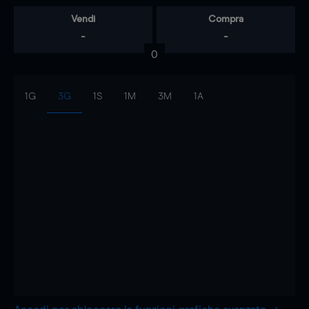
Vendi
Compra
-
-
0
1G
3G
1S
1M
3M
1A