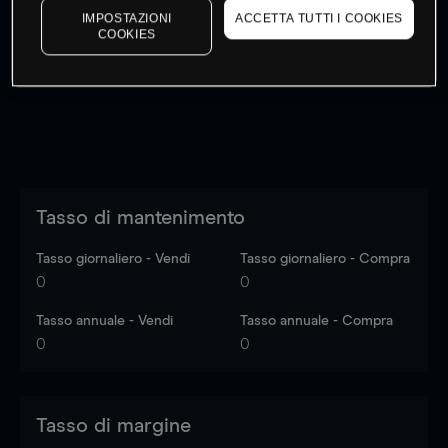
IMPOSTAZIONI
ACCETTA TUTTI I COOKIES
I prezzi sono solo indicativi.
Accedi
per vedere gli ultimi
COOKIES
dati di mercato
Log in
to see latest market data
Tasso di mantenimento
Tasso giornaliero - Vendi
Tasso giornaliero - Compra
0
0
Tasso annuale - Vendi
Tasso annuale - Compra
0
0
Tasso di margine