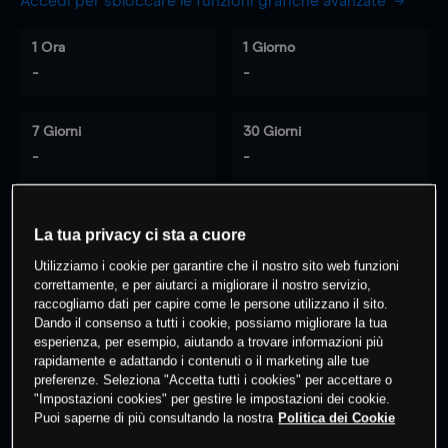
Accedi per sbloccare le funzioni grafiche avanzate
1 Ora
1 Giorno
-
-
7 Giorni
30 Giorni
-
-
La tua privacy ci sta a cuore
0
% dei clienti hanno posizioni
su
Utilizziamo i cookie per garantire che il nostro sito web funzioni
questo prodotto
correttamente, e per aiutarci a migliorare il nostro servizio,
raccogliamo dati per capire come le persone utilizzano il sito.
Dando il consenso a tutti i cookie, possiamo migliorare la tua
Fai trading
esperienza, per esempio, aiutando a trovare informazioni più
rapidamente e adattando i contenuti o il marketing alle tue
preferenze. Seleziona "Accetta tutti i cookies" per accettare o
"Impostazioni cookies" per gestire le impostazioni dei cookie.
Puoi saperne di più consultando la nostra
Politica dei Cookie