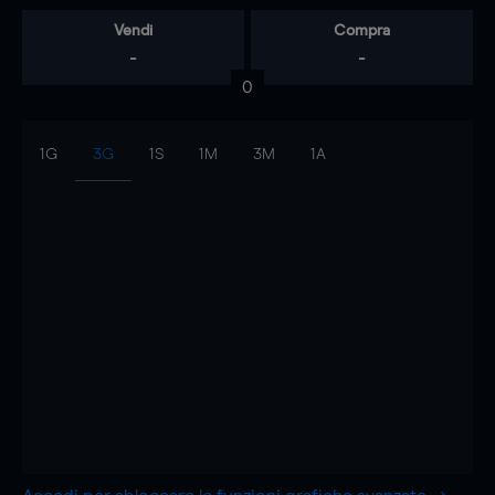
Vendi
Compra
-
-
0
1G
3G
1S
1M
3M
1A