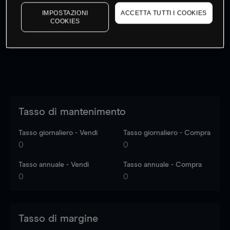
I prezzi sono solo indicativi.
Accedi
per vedere gli ultimi
IMPOSTAZIONI
ACCETTA TUTTI I COOKIES
dati di mercato
Log in
to see latest market data
COOKIES
Tasso di mantenimento
Tasso giornaliero - Vendi
Tasso giornaliero - Compra
0
0
Tasso annuale - Vendi
Tasso annuale - Compra
0
0
Tasso di margine