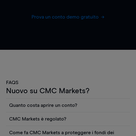
Prova un conto demo gratuito
FAQS
Nuovo su CMC Markets?
Quanto costa aprire un conto?
Non ci sono costi per aprire un conto CFD reale.
CMC Markets è regolato?
Puoi anche visualizzare gratuitamente i prezzi e
CMC Markets Germany GmbH è un broker
utilizzare strumenti come grafici, notizie Reuters
Come fa CMC Markets a proteggere i fondi dei