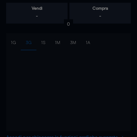
Vendi
Compra
-
-
0
1G
3G
1S
1M
3M
1A