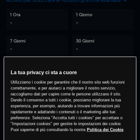
Accedi per sbloccare le funzioni grafiche avanzate
1 Ora
1 Giorno
-
-
7 Giorni
30 Giorni
-
-
La tua privacy ci sta a cuore
0
% dei clienti hanno posizioni
su
Utilizziamo i cookie per garantire che il nostro sito web funzioni
questo prodotto
correttamente, e per aiutarci a migliorare il nostro servizio,
raccogliamo dati per capire come le persone utilizzano il sito.
Dando il consenso a tutti i cookie, possiamo migliorare la tua
Fai trading
esperienza, per esempio, aiutando a trovare informazioni più
rapidamente e adattando i contenuti o il marketing alle tue
preferenze. Seleziona "Accetta tutti i cookies" per accettare o
"Impostazioni cookies" per gestire le impostazioni dei cookie.
Puoi saperne di più consultando la nostra
Politica dei Cookie