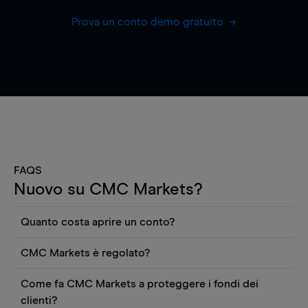
Prova un conto demo gratuito
FAQS
Nuovo su CMC Markets?
Quanto costa aprire un conto?
Non ci sono costi per aprire un conto CFD reale.
CMC Markets è regolato?
Puoi anche visualizzare gratuitamente i prezzi e
CMC Markets Germany GmbH è un broker
utilizzare strumenti come grafici, notizie Reuters
Come fa CMC Markets a proteggere i fondi dei
regolamentato dall'Autorità federale tedesca di
o rapporti quantitativi sui titoli azionari di
clienti?