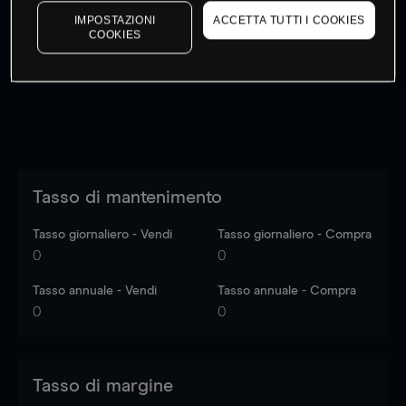
I prezzi sono solo indicativi.
Accedi
per vedere gli ultimi
IMPOSTAZIONI
ACCETTA TUTTI I COOKIES
COOKIES
dati di mercato
Log in
to see latest market data
Tasso di mantenimento
Tasso giornaliero - Vendi
Tasso giornaliero - Compra
0
0
Tasso annuale - Vendi
Tasso annuale - Compra
0
0
Tasso di margine